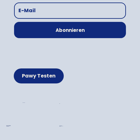
Abonnieren
Pawy Testen
Mein Konto
Hilfe
Frisches Katzenfutter
Warum Pawy?
Frisches Hundefutter
Die Herstellung
So Funktioniert's
Blog
Über Uns