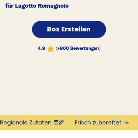
für Lagotto Romagnolo
Box Erstellen
4.9
(+900 Bewertungen)
Tausende Kunden
Revolutionär
mit 4,9 Sternen
Regionale Zutaten 🧑‍🌾       Frisch zubereitet 🥕     