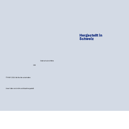
Hergestellt in
Schweiz
Datenschutzrichtlinie
AGB
© PAWY 2026. Alle Rechte vorbehalten.
Unser Futter wird mit 💙 und Musik hergestellt.