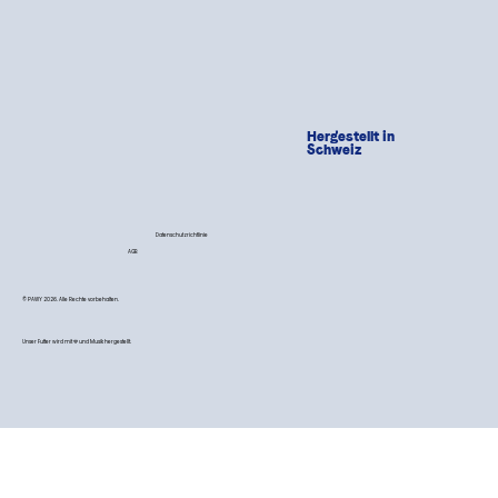
Hergestellt in
Schweiz
Datenschutzrichtlinie
AGB
© PAWY 2026. Alle Rechte vorbehalten.
Unser Futter wird mit 💙 und Musik hergestellt.