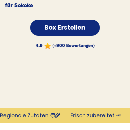
für Sokoke
Box Erstellen
4.9
(+900 Bewertungen)
Tausende Kunden
Revolutionär
mit 4,9 Sternen
Regionale Zutaten 🧑‍🌾       Frisch zubereitet 🥕     