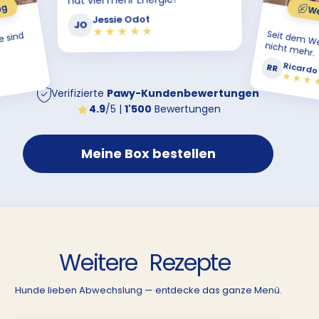
hat viel mehr Energie!
Wenige
Jessie Odot
JO
★★★★★
Seit
Wechsel kra
nic
le
d
ehr.
Ricardo Ra
RR
★★★★★
Verifizierte
Pawy-Kundenbewertungen
4.9
/5 |
1'500
Bewertungen
Meine Box bestellen
Weitere
Rezepte
Hunde lieben Abwechslung — entdecke das ganze Menü.