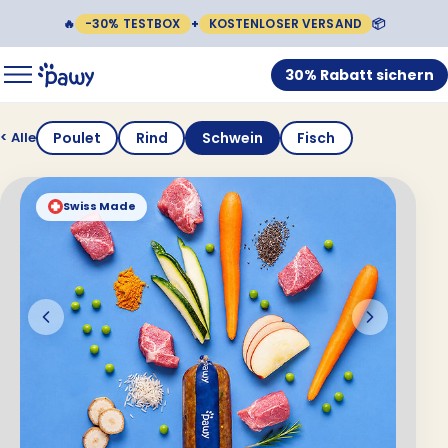
🔥
-30% TESTBOX
+
KOSTENLOSER VERSAND
📦
30% Rabatt sichern
Poulet
Rind
Schwein
Fisch
< Alle
Swiss Made