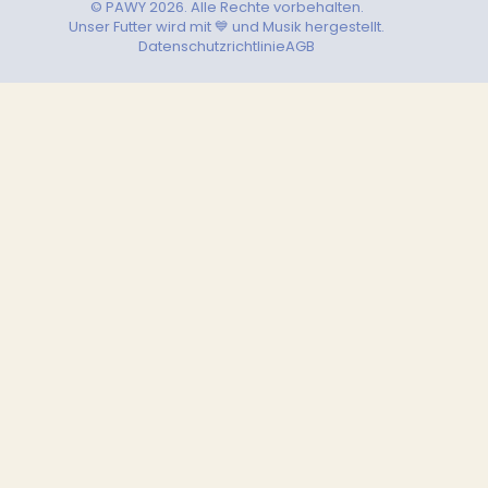
© PAWY 2026. Alle Rechte vorbehalten.
Unser Futter wird mit 💙 und Musik hergestellt.
Datenschutzrichtlinie
AGB