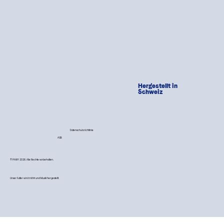
Hergestellt in
Schweiz
Datenschutzrichtlinie
AGB
© PAWY 2026. Alle Rechte vorbehalten.
Unser Futter wird mit 💙 und Musik hergestellt.