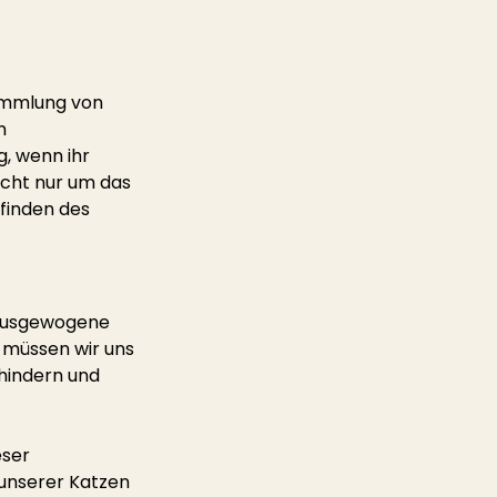
sammlung von 
n 
g, wenn ihr 
icht nur um das 
finden des 
nausgewogene 
müssen wir uns 
hindern und 
 
ser 
unserer Katzen 