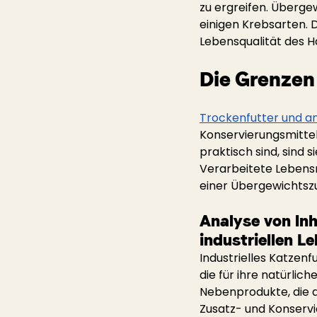
zu ergreifen. Überge
einigen Krebsarten. D
Lebensqualität des H
Die Grenzen 
Trockenfutter und a
Konservierungsmittel
praktisch sind, sind 
Verarbeitete Lebensm
einer Übergewichtsz
Analyse von Inh
industriellen L
Industrielles Katzen
die für ihre natürlic
Nebenprodukte, die a
Zusatz- und Konservi