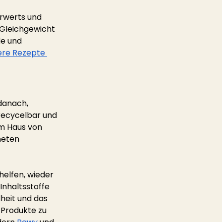
hrwerts und 
 Gleichgewicht 
e und 
re Rezepte 
danach, 
recycelbar und 
Im Haus von
neten 
helfen, wieder 
Inhaltsstoffe 
heit und das 
Produkte zu 