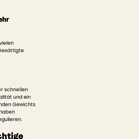
ehr 
ielen 
Gesättigte 
r schnellen 
ität und ein 
nden Gewichts. 
 haben 
gulieren.
chtige 