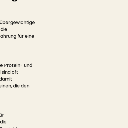
r übergewichtige 
die 
ahrung für eine 
e Protein- und 
sind oft 
damit 
inen, die den 
ür 
die 