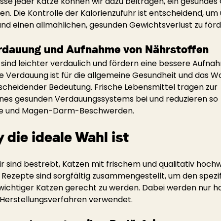
isse jeder Katze können wir dazu beitragen, ein gesundes
en. Die Kontrolle der Kalorienzufuhr ist entscheidend, u
nd einen allmählichen, gesunden Gewichtsverlust zu förd
rdauung und Aufnahme von Nährstoffen
 sind leichter verdaulich und fördern eine bessere Aufna
te Verdauung ist für die allgemeine Gesundheit und das W
scheidender Bedeutung. Frische Lebensmittel tragen zur 
ines gesunden Verdauungssystems bei und reduzieren so 
e und Magen-Darm-Beschwerden.
die ideale Wahl ist
wir sind bestrebt, Katzen mit frischem und qualitativ hoch
 Rezepte sind sorgfältig zusammengestellt, um den spezi
wichtiger Katzen gerecht zu werden. Dabei werden nur h
 Herstellungsverfahren verwendet.