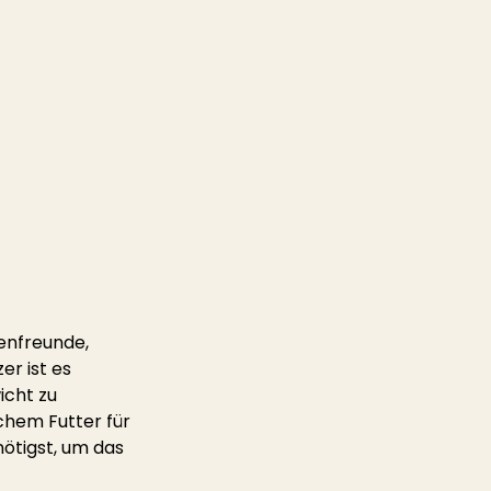
enfreunde, 
r ist es 
icht zu 
schem Futter für 
ötigst, um das 