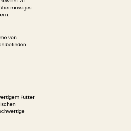
 Gewicht zu 
m übermässiges 
ern.
hme von 
ohlbefinden 
wertigem Futter 
fischen 
ochwertige 