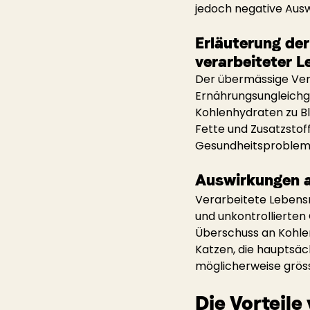
jedoch negative Ausw
Erläuterung der
verarbeiteter L
Der übermässige Ver
Ernährungsungleichge
Kohlenhydraten zu Bl
Fette und Zusatzstof
Gesundheitsproblem
Auswirkungen a
Verarbeitete Lebensm
und unkontrollierten
Überschuss an Kohle
Katzen, die hauptsäc
möglicherweise gröss
Die Vorteile