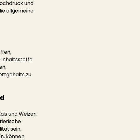
hochdruck und 
die allgemeine 
ffen, 
Inhaltsstoffe 
en. 
ttgehalts zu 
d 
ais und Weizen, 
tierische 
tät sein. 
ln, können 