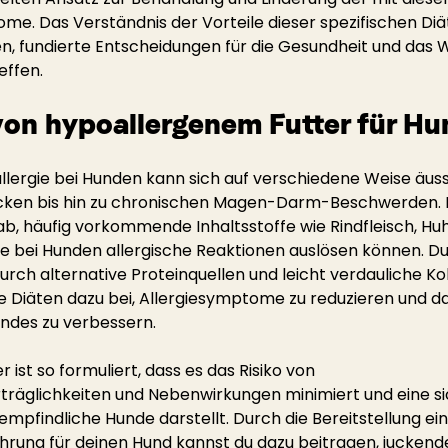
. Das Verständnis der Vorteile dieser spezifischen Diä
n, fundierte Entscheidungen für die Gesundheit und das 
effen.
on hypoallergenem Futter für H
llergie bei Hunden kann sich auf verschiedene Weise äuss
ken bis hin zu chronischen Magen-Darm-Beschwerden. 
 ab, häufig vorkommende Inhaltsstoffe wie Rindfleisch, Hu
die bei Hunden allergische Reaktionen auslösen können. D
durch alternative Proteinquellen und leicht verdauliche K
 Diäten dazu bei, Allergiesymptome zu reduzieren und da
ndes zu verbessern.
 ist so formuliert, dass es das Risiko von 
räglichkeiten und Nebenwirkungen minimiert und eine si
mpfindliche Hunde darstellt. Durch die Bereitstellung ein
rung für deinen Hund kannst du dazu beitragen, juckende