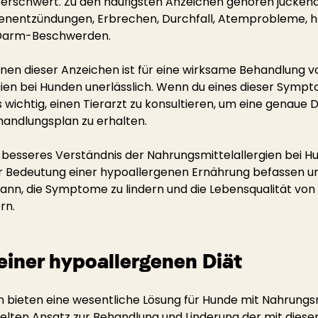
rschwert. Zu den häufigsten Anzeichen gehören juckend
enentzündungen, Erbrechen, Durchfall, Atemprobleme, hä
Darm-Beschwerden.
nnen dieser Anzeichen ist für eine wirksame Behandlung v
ien bei Hunden unerlässlich. Wenn du eines dieser Symp
 wichtig, einen Tierarzt zu konsultieren, um eine genaue 
andlungsplan zu erhalten.
besseres Verständnis der Nahrungsmittelallergien bei H
er Bedeutung einer hypoallergenen Ernährung befassen u
 kann, die Symptome zu lindern und die Lebensqualität von
rn.
 einer hypoallergenen Diät
 bieten eine wesentliche Lösung für Hunde mit Nahrungsm
ielten Ansatz zur Behandlung und Linderung der mit dies