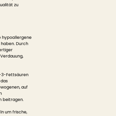
alität zu 
e hypoallergene 
s haben. Durch 
rtiger 
 Verdauung, 
a-3-Fettsäuren 
 das 
ewogenen, auf 
n 
n beitragen.
ln um frische, 