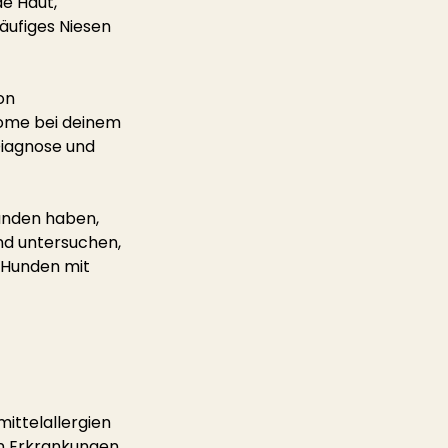
e Haut, 
ufiges Niesen 
on 
tome bei deinem 
Diagnose und 
unden haben, 
nd untersuchen, 
 Hunden mit 
ittelallergien 
en Erkrankungen 