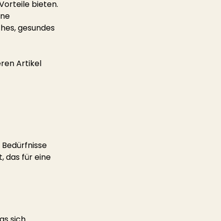
orteile bieten. 
ne 
ches, gesundes 
ren Artikel 
 Bedürfnisse 
, das für eine 
as sich 