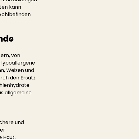
ten kann 
Wohlbefinden 
unde
ern, von 
Hypoallergene 
hn, Weizen und 
urch den Ersatz 
ohlenhydrate 
s allgemeine 
chere und 
er 
 Haut, 