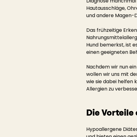
Diagnose manchmal e
Hautausschläge, Ohr
und andere Magen-
Das frühzeitige Erke
Nahrungsmittelallerg
Hund bemerkst, ist es
einen geeigneten Beh
Nachdem wir nun ein 
wollen wir uns mit d
wie sie dabei helfen
Allergien zu verbesse
Die Vorteile
Hypoallergene Diäten
und bieten einen gez