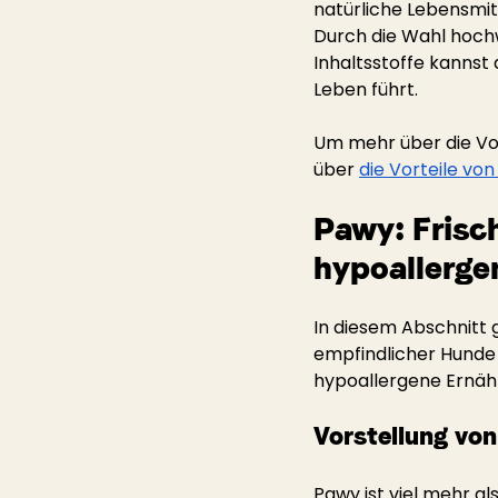
natürliche Lebensmitt
Durch die Wahl hochw
Inhaltsstoffe kannst 
Leben führt.
Um mehr über die Vort
über
die Vorteile vo
Pawy: Frisc
hypoallerge
In diesem Abschnitt 
empfindlicher Hunde e
hypoallergene Ernähr
Vorstellung vo
Pawy ist viel mehr al