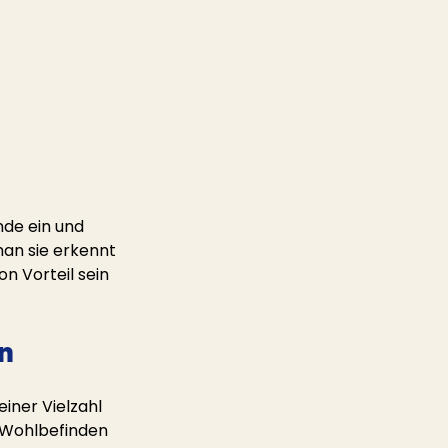
nde ein und 
man sie erkennt 
n Vorteil sein 
n
iner Vielzahl 
 Wohlbefinden 