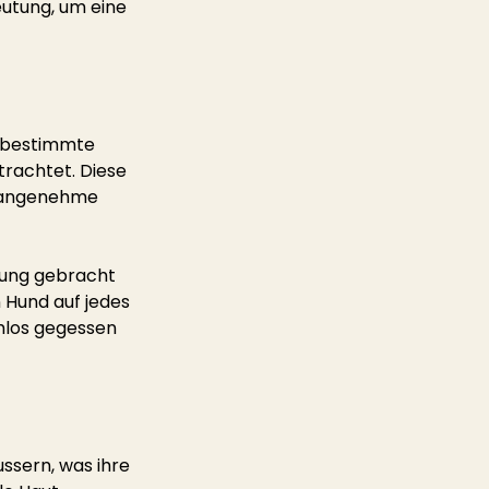
eutung, um eine 
 bestimmte 
trachtet. Diese 
unangenehme 
dung gebracht 
n Hund auf jedes 
mlos gegessen 
ssern, was ihre 