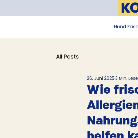
K
📦
Hund Fris
All Posts
26. Juni 2025
3 Min. Lese
Wie fris
Allergie
Nahrungs
helfen k