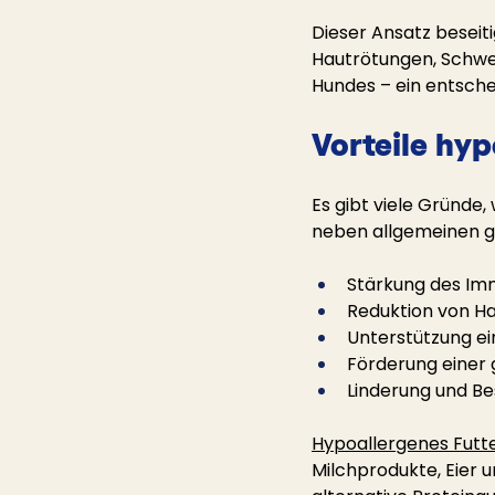
Dieser Ansatz beseiti
Hautrötungen, Schwe
Hundes – ein entsche
Vorteile hy
Es gibt viele Gründ
neben allgemeinen ge
Stärkung des I
Reduktion von H
Unterstützung ei
Förderung einer
Linderung und B
Hypoallergenes Futt
Milchprodukte, Eier u