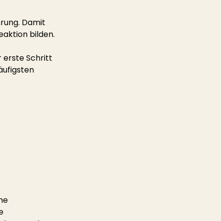
hrung. Damit 
eaktion bilden.
 erste Schritt 
äufigsten 
he 
e 