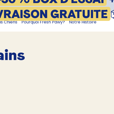
VRAISON GRATUITE
is Chiens
Pourquoi Fresh Pawy?
Notre Histoire
ains