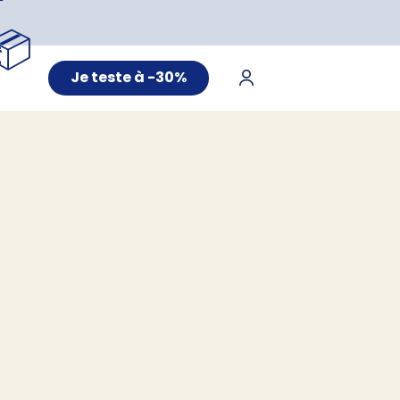
📦
Je teste à -30%