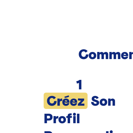
Commen
1
Créez
Son
Profil