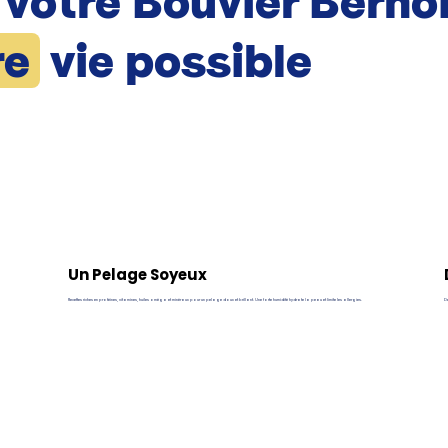
 votre Bouvier Bernoi
re
vie possible
Un Pelage Soyeux
Recettes riches en protéines, vitamines, huiles oméga et minéraux pour un pelage doux et brillant. Une forte humidité hydrate la peau et limite les allergies.
De