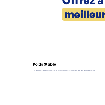
Offrez à
meilleu
Poids Stable
Votre Bouvier Bernois mérite un repas unique. Notre quiz en ligne vous indique la portion idéale du repas Pawy, sans risque de surpoids.