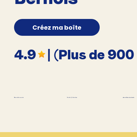
Créez ma boîte
4.9
| (Plus de 900
des milliers de clients
Révolutionnaire
Noté 4,9 étoiles