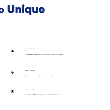
% Unique
Adoré par les animaux
🍽️
Chaque recette est testée par nos propres compagnons (et par nous aussi 😉).
Pensée pour sa santé
💖
Des recettes conçues pour contribuer à sa vitalité, son pelage et sa peau.
Respectueux de la planète
🌍
Ingrédients issus de fermes suisses, emballages neutres en CO₂ et en plastique.