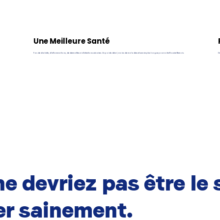
Une Meilleure Santé
Pas de diabète, d’inflammations, de dermatites ni d’infections urinaires. Un poids idéal, moins de maladies et une vie plus longue pour votre Bouvier Bernois.
De
e devriez pas être le 
r sainement.