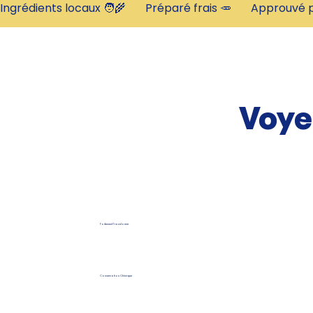
Ingrédients locaux 🧑‍🌾       Préparé frais 🥕       Approuvé p
Voye
Fortement Transformé
Conservation Chimique