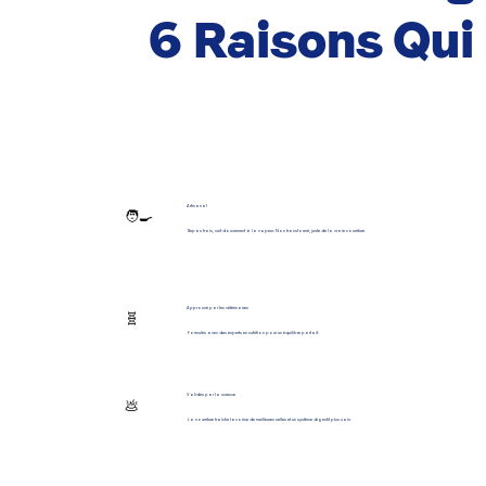
6 Raisons Qu
Artisanal
🧑‍🍳
Repas frais, cuit doucement à la vapeur. Non transformé, juste de la vraie nourriture.
Approuvé par les vétérinaires
🧬
Formulés avec des experts en nutrition pour un équilibre parfait.
Validés par la science
💩
La nourriture fraîche favorise de meilleures selles et un système digestif plus sain.