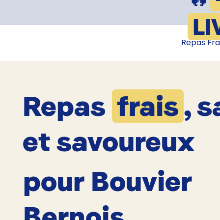
LI
Repas Fra
Repas
frais
, s
et savoureux
pour Bouvier
Bernois