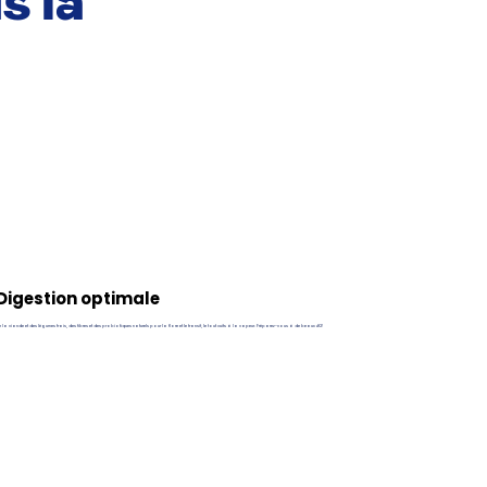
s la
Digestion optimale
 la viande et des légumes frais, des fibres et des probiotiques naturels pour la flore et le transit, le tout cuits à la vapeur. Préparez-vous à de beaux #2!