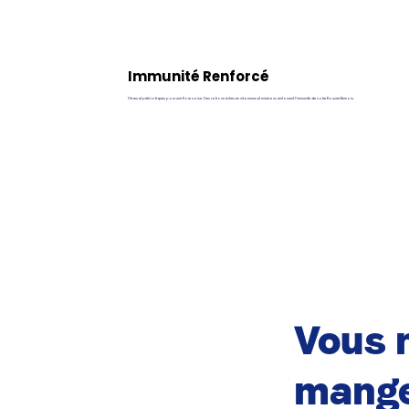
Immunité Renforcé
Fibres et prébiotiques pour une flore saine. Des rations riches en vitamines et minéraux renforcent l’immunité de votre Bouvier Bernois.
Vous n
mange