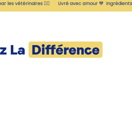
ar les vétérinaires 👩‍⚕️       Livré avec amour 💙  
z La
Différence