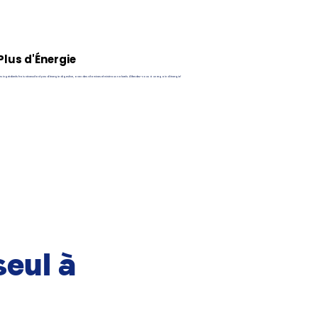
Plus d'Énergie
s ingrédients frais nécessitant peu d'énergie digestive, avec des vitamines et minéraux naturels. Attendez-vous à un regain d'énergie!
seul à