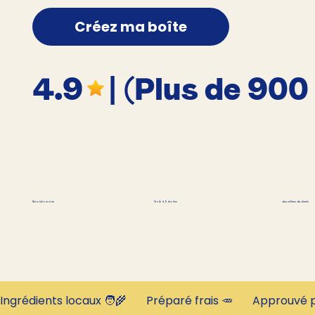
Créez ma boîte
4.9
| (Plus de 900
des milliers de clients
Révolutionnaire
Noté 4,9 étoiles
Ingrédients locaux 🧑‍🌾       Préparé frais 🥕       Approuvé p