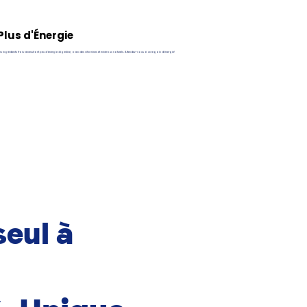
Plus d'Énergie
s ingrédients frais nécessitant peu d'énergie digestive, avec des vitamines et minéraux naturels. Attendez-vous à un regain d'énergie!
seul à