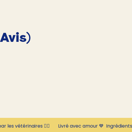
 Avis)
ar les vétérinaires 👩‍⚕️       Livré avec amour 💙  