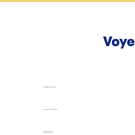
Voye
Fortement Transformé
Conservation Chimique
Additifs Artificiels