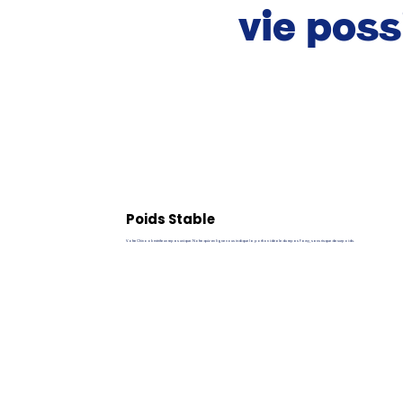
vie poss
Poids Stable
Votre Chinook mérite un repas unique. Notre quiz en ligne vous indique la portion idéale du repas Pawy, sans risque de surpoids.