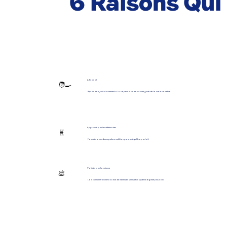
6 Raisons Qu
Artisanal
🧑‍🍳
Repas frais, cuit doucement à la vapeur. Non transformé, juste de la vraie nourriture.
Approuvé par les vétérinaires
🧬
Formulés avec des experts en nutrition pour un équilibre parfait.
Validés par la science
💩
La nourriture fraîche favorise de meilleures selles et un système digestif plus sain.