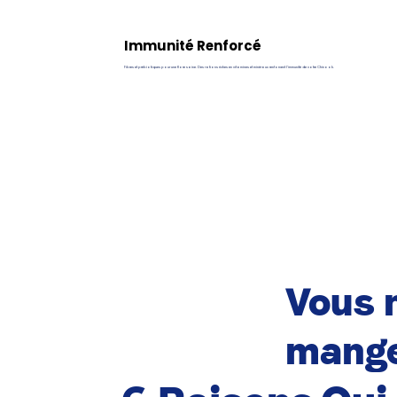
Immunité Renforcé
Fibres et prébiotiques pour une flore saine. Des rations riches en vitamines et minéraux renforcent l’immunité de votre Chinook.
Vous n
mange