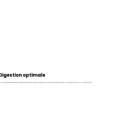
Digestion optimale
 la viande et des légumes frais, des fibres et des probiotiques naturels pour la flore et le transit, le tout cuits à la vapeur. Préparez-vous à de beaux #2!