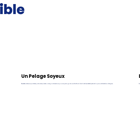
ible
Un Pelage Soyeux
Recettes riches en protéines, vitamines, huiles oméga et minéraux pour un pelage doux et brillant. Une forte humidité hydrate la peau et limite les allergies.
De