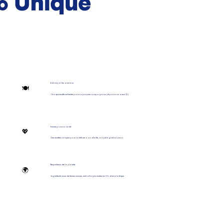
% Unique
Adoré par les animaux
🍽️
Chaque recette est testée par nos propres compagnons (et par nous aussi 😉).
Pensée pour sa santé
💖
Des recettes conçues pour contribuer à sa vitalité, son pelage et sa peau.
Respectueux de la planète
🌍
Ingrédients issus de fermes suisses, emballages neutres en CO₂ et en plastique.