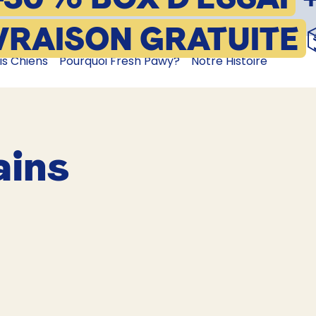
VRAISON GRATUITE
is Chiens
Pourquoi Fresh Pawy?
Notre Histoire
ains