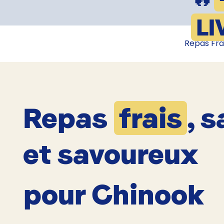
LI
Repas Fra
Repas
frais
, s
et savoureux
pour Chinook