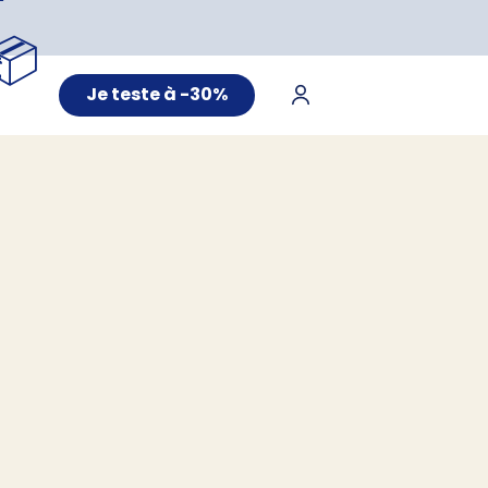
📦
Je teste à -30%