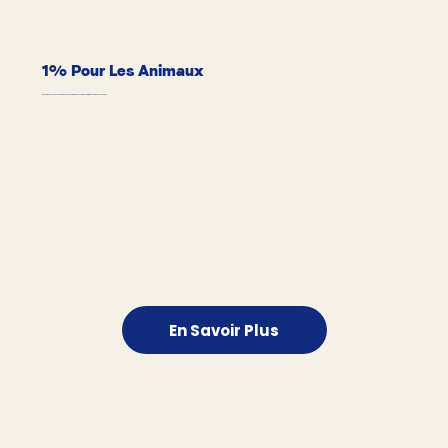
1% Pour Les Animaux
Pawy redonne 1% de ses bénéfices pour soutenir des associations et initiatives dédiées aux animaux.
En Savoir Plus