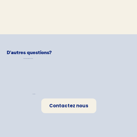
D'autres questions?
Notre équipe de
Pet-Parents
est là pour aider!
Une question?
Contactez nous