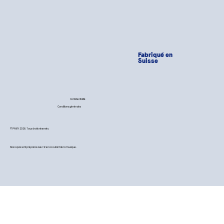
Fabriqué en
Suisse
Confidentialité
Conditions générales
© PAWY 2026. Tous droits réservés.
Nos repas sont préparés avec 💙 en écoutant de la musique.