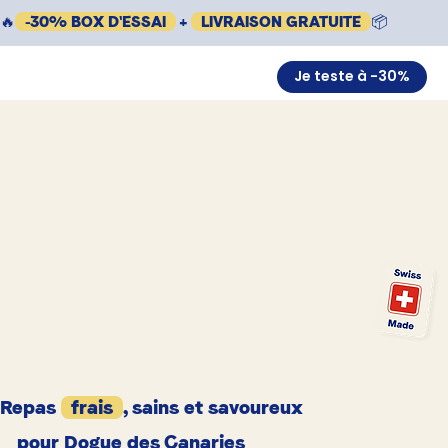
🔥
-30% BOX D'ESSAI
+
LIVRAISON GRATUITE
📦
Je teste à -30%
Repas
frais
, sains et savoureux
pour Dogue des Canaries