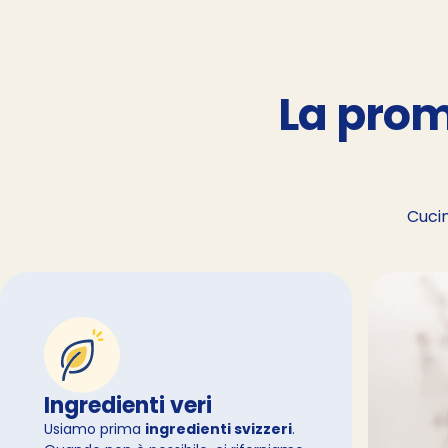
La prom
Cucin
Ingredienti veri
Usiamo prima
ingredienti svizzeri
.