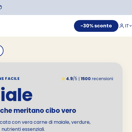

-30% sconto
IT
4.9
/5 |
1500
recensioni
NE FACILE
iale
 che meritano cibo vero
icata con vera carne di maiale, verdure,
nutrienti essenziali.