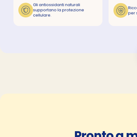
Gli antiossidanti naturali
Ricc
supportano la protezione
per 
cellulare.
Pronto a m