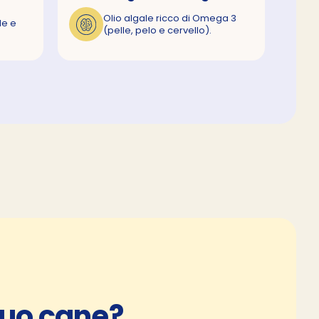
Olio algale ricco di Omega 3
le e
(pelle, pelo e cervello).
 tuo cane?