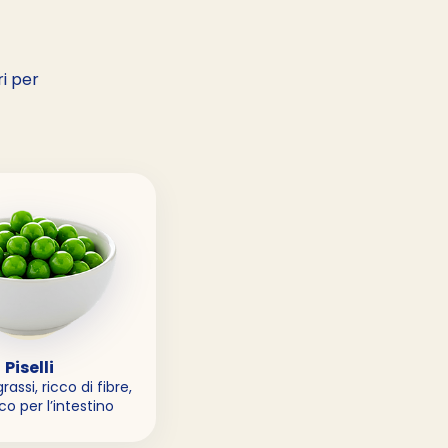
ri per
Piselli
rassi, ricco di fibre,
co per l’intestino