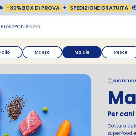
🔥

-30% BOX DI PROVA
+
SPEDIZIONE GRATUITA
 Fresh?
Chi Siamo
Pollo
Manzo
Maiale
Pesce
DIGESTIO
Ma
Per cani
Cottura del
superfood e 