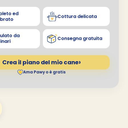
leto ed
Cottura delicata
ibrato
ulato da
Consegna gratuita
inari
Crea il piano del mio cane
Ama Pawy o è gratis