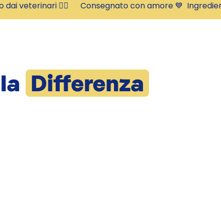
to dai veterinari 👩‍⚕️      Consegnato con amore 💙  
 la
Differenza