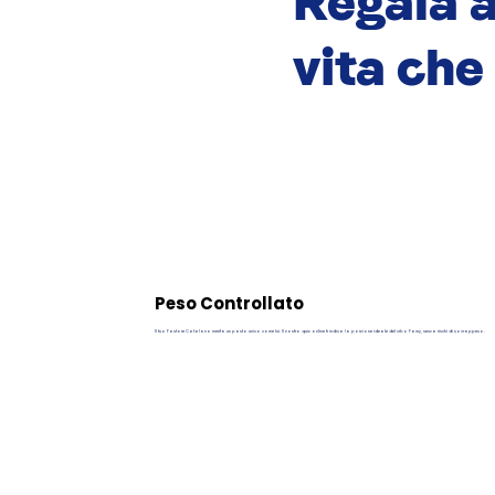
Regala a
vita che
Peso Controllato
Il tuo Pastore Catalano merita un pasto unico come lui. Il nostro quiz online ti indica la porzione ideale del cibo Pawy, senza rischi di sovrappeso.