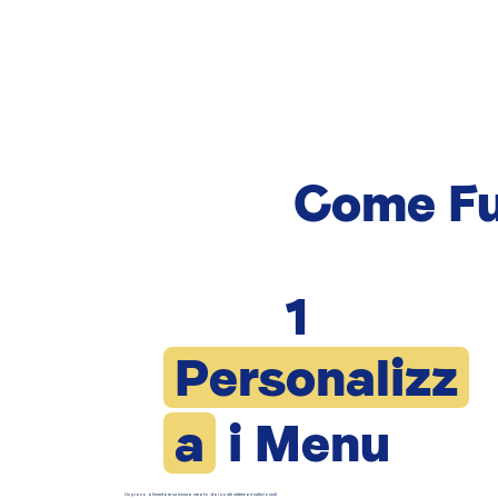
Come Fu
1
Personalizz
a
i Menu
Un piano alimentare su misura creato dai nostri veterinari nutrizionisti