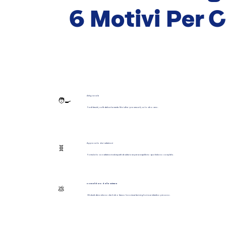
6 Motivi Per 
Artigianale
🧑‍🍳
Pasti freschi, cotti delicatamente. Mai ultra-processati, solo cibo vero.
Approvato dai veterinari
🧬
Formulato con veterinari ed esperti di nutrizione per un equilibrio quotidiano completo.
Convalidato dalla scienza
💩
Gli studi dimostrano che il cibo fresco favorisce feci migliori e un intestino più sano.