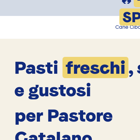
SP
Cane Cib
Pasti
freschi
,
e gustosi
per Pastore
Catalano