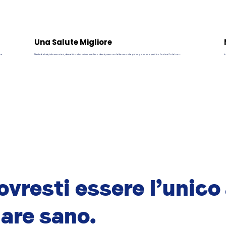
Una Salute Migliore
ore
Niente diabete, infiammazioni, dermatiti o infezioni urinarie. Peso ideale, meno malattie e una vita più lunga e sana per il tuo Pastore Catalano.
In
vresti essere l’unico
are sano.