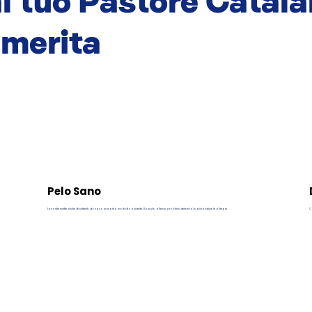
l tuo Pastore Catala
 merita
Pelo Sano
Le nostre ricette, ricche di nutrienti, donano un manto morbido e lucente. Il pasto allevia problemi dermatologici e riduce le allergie.
Ca