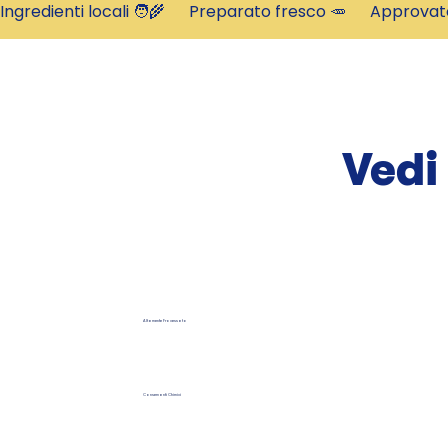
Ingredienti locali 🧑‍🌾      Preparato fresco 🥕      Approva
Vedi
Altamente Processato
Conservanti Chimici