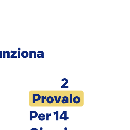
nziona
2
Provalo
Per 14