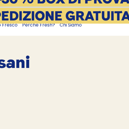
EDIZIONE GRATUIT
o Fresco
Perché Fresh?
Chi Siamo
 sani