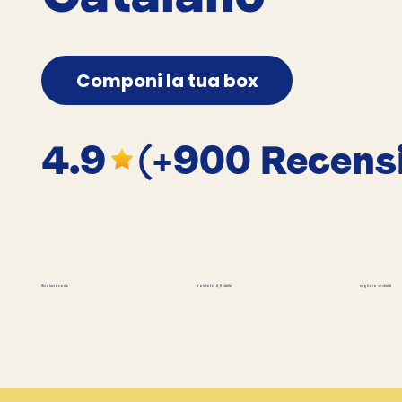
Componi la tua box
4.9
(+900 Recensi
migliaia di clienti
Rivoluzionario
Valutato 4,9 stelle