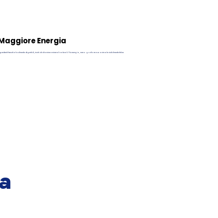
Maggiore Energia
gredienti freschi e facilmente digeribili, ricchi di vitamine e minerali naturali. Più energia, meno gonfiore e un animale visibilmente felice.
 a