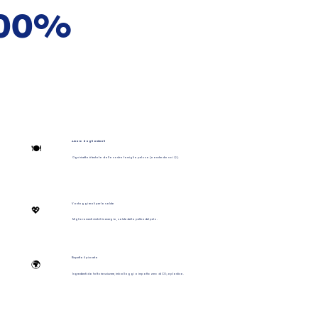
 100%
Amato dagli animali
🍽️
Ogni ricetta è testata dalla nostra famiglia pelosa (e anche da noi 🙂).
Vantaggi reali per la salute
💖
Miglioramenti visibili in energia, salute della pelle e del pelo.
Rispetta il pianeta
🌍
Ingredienti da fattorie svizzere, imballaggi a impatto zero di CO₂ e plastica.