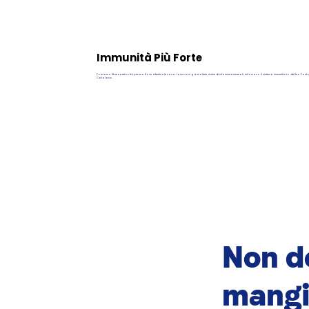
Immunità Più Forte
Forniamo fibre e prebiotici per una flora intestinale sana. Le razioni giornaliere, ricche di vitamine e minerali, rinforzano il sistema immunitario del tuo Past
Catalano.
Non do
mangi