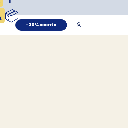
A
📦
-30% sconto