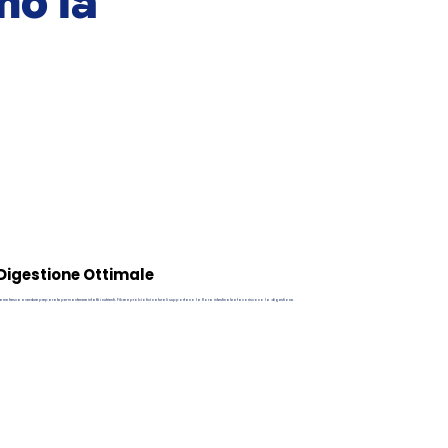
no la
Digestione Ottimale
rne fresca e verdure preparate per mantenere intatti i nutrienti. Fibre e probiotici naturali supportano la flora intestinale e favoriscono la digestione.