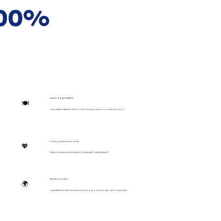
 100%
Amato dagli animali
🍽️
Ogni ricetta è testata dalla nostra famiglia pelosa (e anche da noi 🙂).
Vantaggi reali per la salute
💖
Miglioramenti visibili in energia, salute della pelle e del pelo.
Rispetta il pianeta
🌍
Ingredienti da fattorie svizzere, imballaggi a impatto zero di CO₂ e plastica.