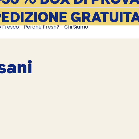
EDIZIONE GRATUIT
o Fresco
Perché Fresh?
Chi Siamo
 sani