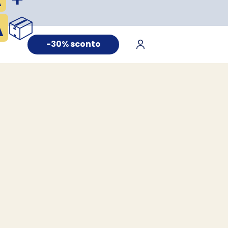
A
📦
-30% sconto