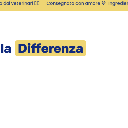
to dai veterinari 👩‍⚕️      Consegnato con amore 💙  
 la
Differenza