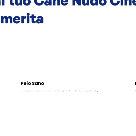
l tuo Cane Nudo Cin
 merita
Pelo Sano
Le nostre ricette, ricche di nutrienti, donano un manto morbido e lucente. Il pasto allevia problemi dermatologici e riduce le allergie.
Ca