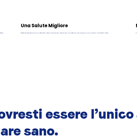
Una Salute Migliore
ne Nudo
Niente diabete, infiammazioni, dermatiti o infezioni urinarie. Peso ideale, meno malattie e una vita più lunga e sana per il tuo Cane Nudo Cinese.
In
vresti essere l’unico
are sano.