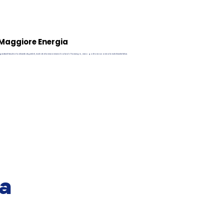
Maggiore Energia
gredienti freschi e facilmente digeribili, ricchi di vitamine e minerali naturali. Più energia, meno gonfiore e un animale visibilmente felice.
 a