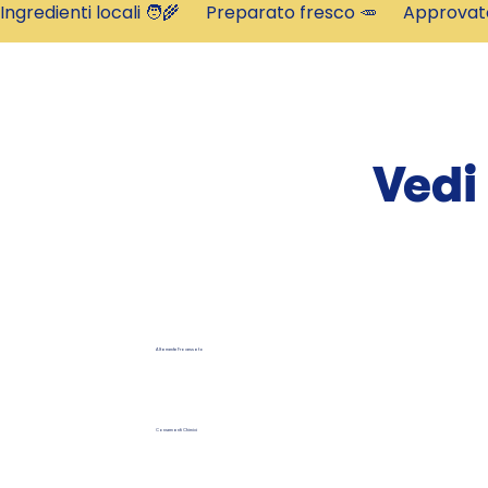
Ingredienti locali 🧑‍🌾      Preparato fresco 🥕      Approva
Vedi
Altamente Processato
Conservanti Chimici