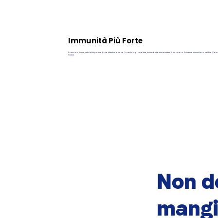
Immunità Più Forte
Forniamo fibre e prebiotici per una flora intestinale sana. Le razioni giornaliere, ricche di vitamine e minerali, rinforzano il sistema immunitario del tuo Ca
Cinese.
Non do
mangi