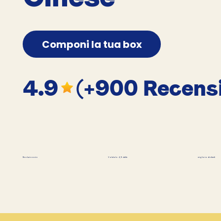
Componi la tua box
4.9
(+900 Recensi
migliaia di clienti
Rivoluzionario
Valutato 4,9 stelle