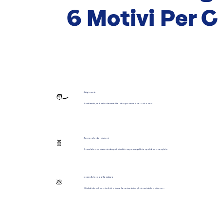
6 Motivi Per 
Artigianale
🧑‍🍳
Pasti freschi, cotti delicatamente. Mai ultra-processati, solo cibo vero.
Approvato dai veterinari
🧬
Formulato con veterinari ed esperti di nutrizione per un equilibrio quotidiano completo.
Convalidato dalla scienza
💩
Gli studi dimostrano che il cibo fresco favorisce feci migliori e un intestino più sano.