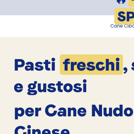
SP
Cane Cib
Pasti
freschi
,
e gustosi
per Cane Nudo
Cinese