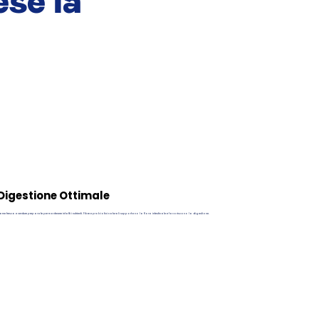
ese la
Digestione Ottimale
rne fresca e verdure preparate per mantenere intatti i nutrienti. Fibre e probiotici naturali supportano la flora intestinale e favoriscono la digestione.