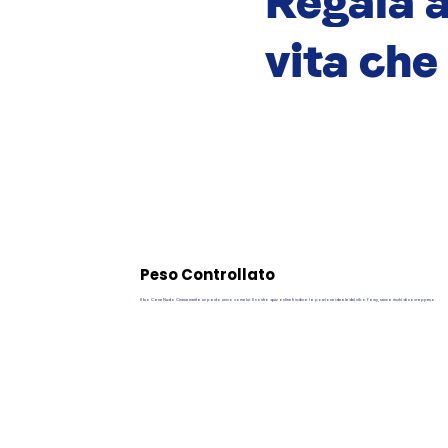
Regala a
vita che
Peso Controllato
Il tuo Cane Nudo Cinese merita un pasto unico come lui. Il nostro quiz online ti indica la porzione ideale del cibo Pawy, senza rischi di sovrappeso.