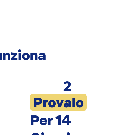
nziona
2
Provalo
Per 14