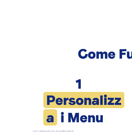
Come Fu
1
Personalizz
a
i Menu
Un piano alimentare su misura creato dai nostri veterinari nutrizionisti