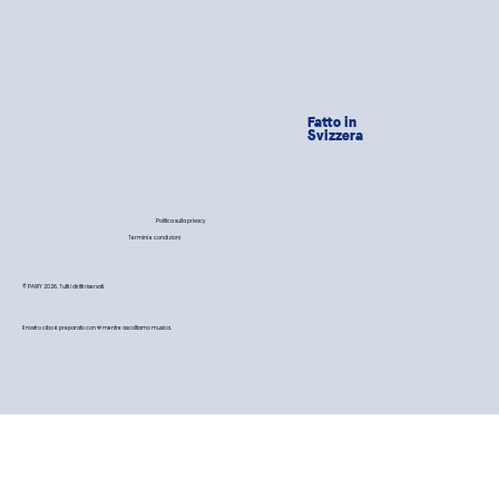
Fatto in
Svizzera
Politica sulla privacy
Termini e condizioni
© PAWY 2026. Tutti i diritti riservati.
Il nostro cibo è preparato con 💙 mentre ascoltiamo musica.