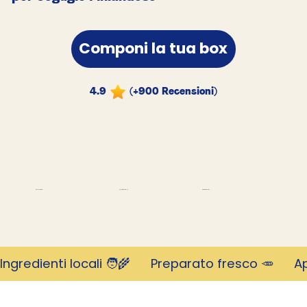
Componi la tua box
4.9
(+900 Recensioni)
migliaia di clienti
Rivoluzionario
Valutato 4,9 stelle
Ingredienti locali 🧑‍🌾      Preparato fresco 🥕     