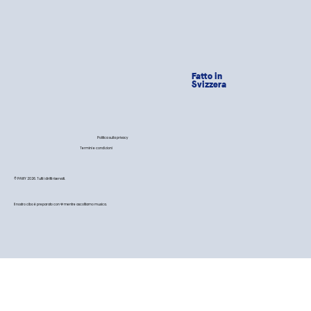
Fatto in
Svizzera
Politica sulla privacy
Termini e condizioni
© PAWY 2026. Tutti i diritti riservati.
Il nostro cibo è preparato con 💙 mentre ascoltiamo musica.