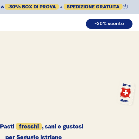
🔥
-30% BOX DI PROVA
+
SPEDIZIONE GRATUITA
📦
-30% sconto
Pasti
freschi
, sani e gustosi
per Segugio Istriano