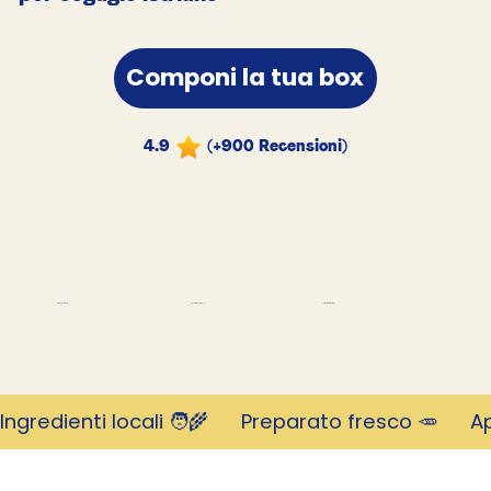
Componi la tua box
4.9
(+900 Recensioni)
migliaia di clienti
Rivoluzionario
Valutato 4,9 stelle
Ingredienti locali 🧑‍🌾      Preparato fresco 🥕     