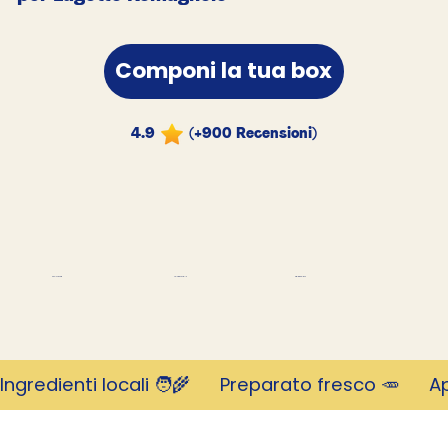
Componi la tua box
4.9
(+900 Recensioni)
migliaia di clienti
Rivoluzionario
Valutato 4,9 stelle
Ingredienti locali 🧑‍🌾      Preparato fresco 🥕     