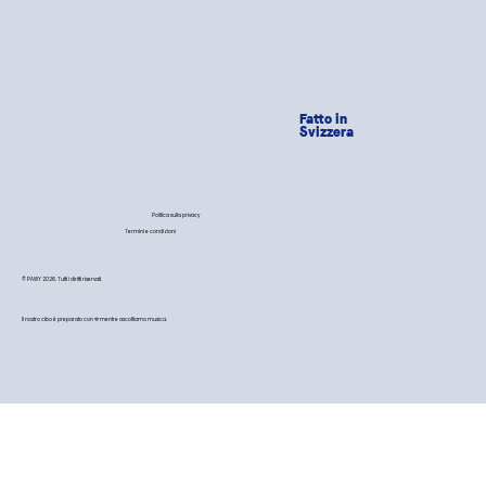
Fatto in
Svizzera
Politica sulla privacy
Termini e condizioni
© PAWY 2026. Tutti i diritti riservati.
Il nostro cibo è preparato con 💙 mentre ascoltiamo musica.