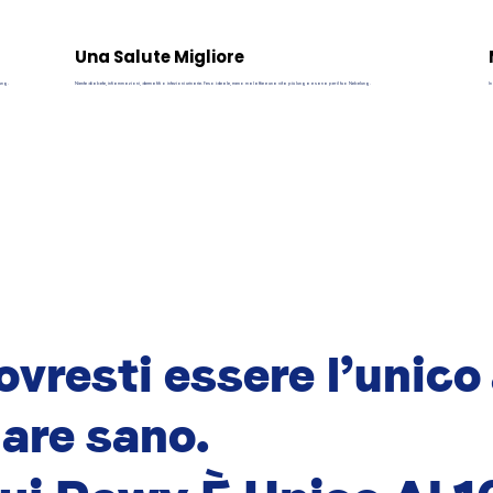
Una Salute Migliore
lung.
Niente diabete, infiammazioni, dermatiti o infezioni urinarie. Peso ideale, meno malattie e una vita più lunga e sana per il tuo Nebelung.
In
vresti essere l’unico
are sano.