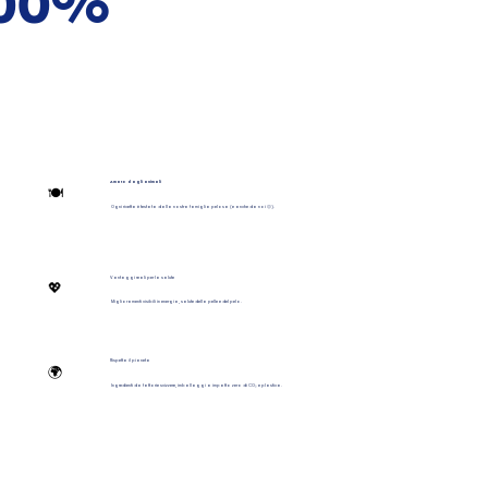
 100%
Amato dagli animali
🍽️
Ogni ricetta è testata dalla nostra famiglia pelosa (e anche da noi 🙂).
Vantaggi reali per la salute
💖
Miglioramenti visibili in energia, salute della pelle e del pelo.
Rispetta il pianeta
🌍
Ingredienti da fattorie svizzere, imballaggi a impatto zero di CO₂ e plastica.