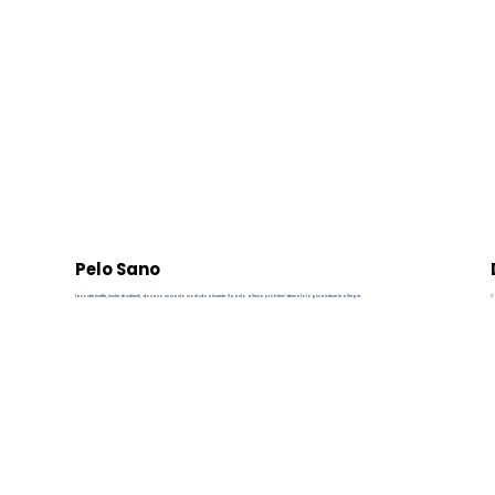
Pelo Sano
Le nostre ricette, ricche di nutrienti, donano un manto morbido e lucente. Il pasto allevia problemi dermatologici e riduce le allergie.
Ca