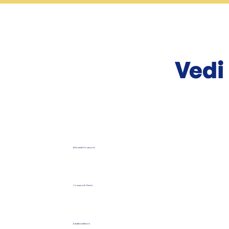
Vedi
Altamente Processato
Conservanti Chimici
Additivi Artificiali