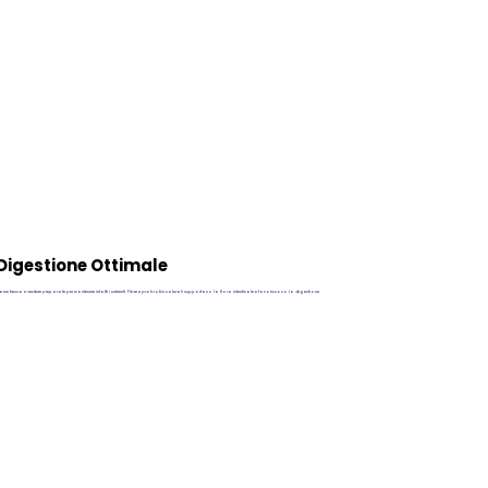
Digestione Ottimale
rne fresca e verdure preparate per mantenere intatti i nutrienti. Fibre e probiotici naturali supportano la flora intestinale e favoriscono la digestione.