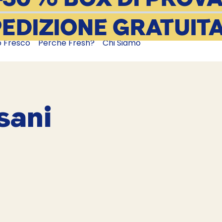
EDIZIONE GRATUIT
o Fresco
Perché Fresh?
Chi Siamo
 sani