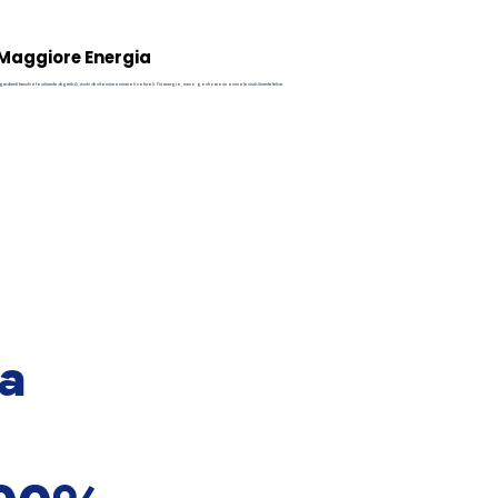
Maggiore Energia
gredienti freschi e facilmente digeribili, ricchi di vitamine e minerali naturali. Più energia, meno gonfiore e un animale visibilmente felice.
 a