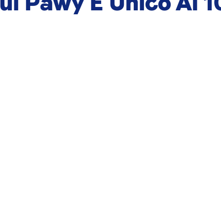
Cui Pawy È Unico Al