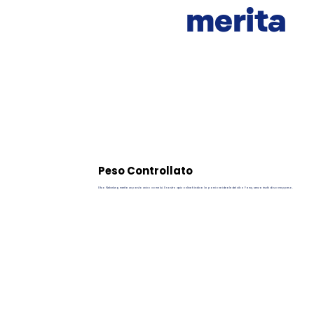
merita
Peso Controllato
Il tuo Nebelung merita un pasto unico come lui. Il nostro quiz online ti indica la porzione ideale del cibo Pawy, senza rischi di sovrappeso.