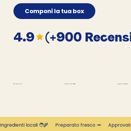
Componi la tua box
4.9
(+900 Recensi
migliaia di clienti
Rivoluzionario
Valutato 4,9 stelle
Ingredienti locali 🧑‍🌾      Preparato fresco 🥕      Approva