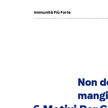
Immunità Più Forte
Forniamo fibre e prebiotici per una flora intestinale sana. Le razioni giornaliere, ricche di vitamine e minerali, rinforzano il sistema immunitario del tuo Nebe
Non do
mangi