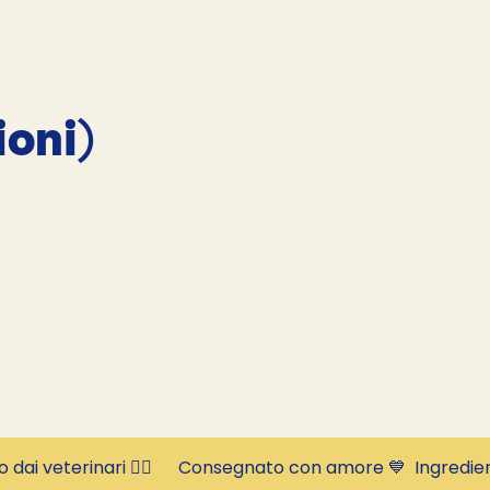
oni)
to dai veterinari 👩‍⚕️      Consegnato con amore 💙  