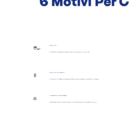
6 Motivi Per 
Artigianale
🧑‍🍳
Pasti freschi, cotti delicatamente. Mai ultra-processati, solo cibo vero.
Approvato dai veterinari
🧬
Formulato con veterinari ed esperti di nutrizione per un equilibrio quotidiano completo.
Convalidato dalla scienza
💩
Gli studi dimostrano che il cibo fresco favorisce feci migliori e un intestino più sano.