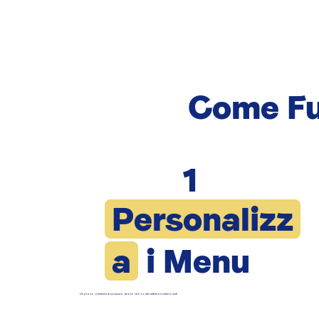
Come Fu
1
Personalizz
a
i Menu
Un piano alimentare su misura creato dai nostri veterinari nutrizionisti