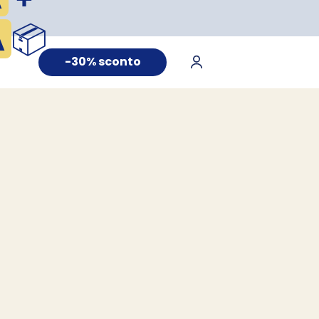
A
📦
-30% sconto