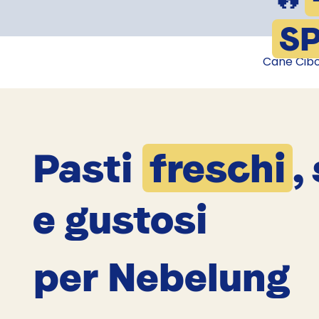
SP
Cane Cib
Pasti
freschi
,
e gustosi
per Nebelung