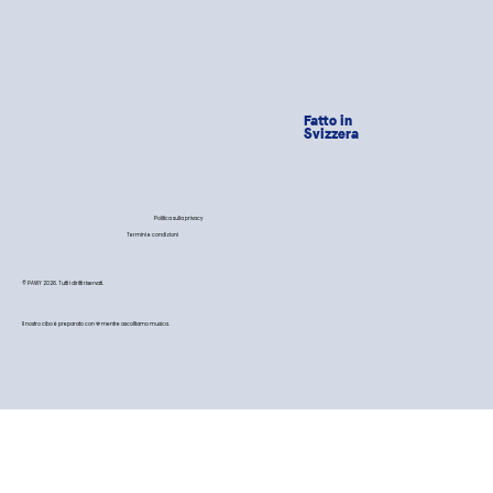
Fatto in
Svizzera
Politica sulla privacy
Termini e condizioni
© PAWY 2026. Tutti i diritti riservati.
Il nostro cibo è preparato con 💙 mentre ascoltiamo musica.