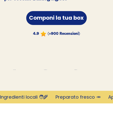
Componi la tua box
4.9
(+900 Recensioni)
migliaia di clienti
Rivoluzionario
Valutato 4,9 stelle
Ingredienti locali 🧑‍🌾      Preparato fresco 🥕     