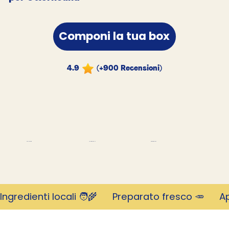
Componi la tua box
4.9
(+900 Recensioni)
migliaia di clienti
Rivoluzionario
Valutato 4,9 stelle
Ingredienti locali 🧑‍🌾      Preparato fresco 🥕     