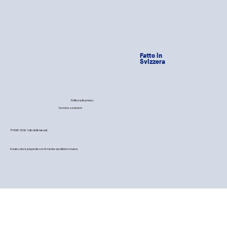
Fatto in
Svizzera
Politica sulla privacy
Termini e condizioni
© PAWY 2026. Tutti i diritti riservati.
Il nostro cibo è preparato con 💙 mentre ascoltiamo musica.