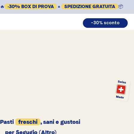
🔥
-30% BOX DI PROVA
+
SPEDIZIONE GRATUITA
📦
-30% sconto
Pasti
freschi
, sani e gustosi
per Segugio (Altro)