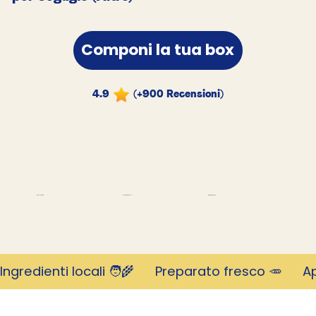
Componi la tua box
4.9
(+900 Recensioni)
migliaia di clienti
Rivoluzionario
Valutato 4,9 stelle
Ingredienti locali 🧑‍🌾      Preparato fresco 🥕     