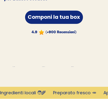
Componi la tua box
4.9
(+900 Recensioni)
migliaia di clienti
Rivoluzionario
Valutato 4,9 stelle
Ingredienti locali 🧑‍🌾      Preparato fresco 🥕     