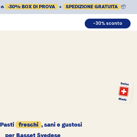
🔥
-30% BOX DI PROVA
+
SPEDIZIONE GRATUITA
📦
-30% sconto
Pasti
freschi
, sani e gustosi
per Basset Svedese