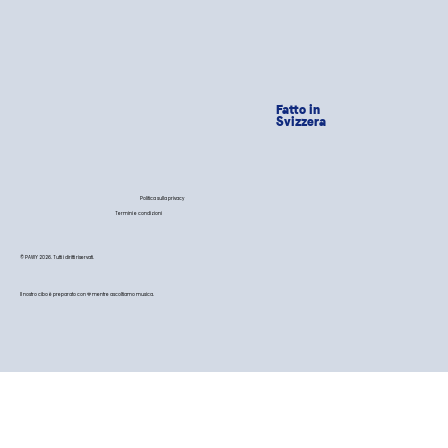
Fatto in
Svizzera
Politica sulla privacy
Termini e condizioni
© PAWY 2026. Tutti i diritti riservati.
Il nostro cibo è preparato con 💙 mentre ascoltiamo musica.