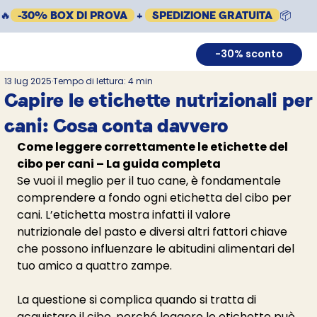
🔥
-30% BOX DI PROVA
+
SPEDIZIONE GRATUITA
📦
-30% sconto
13 lug 2025
Tempo di lettura: 4 min
Capire le etichette nutrizionali per
cani: Cosa conta davvero
Come leggere correttamente le etichette del 
cibo per cani – La guida completa
Se vuoi il meglio per il tuo cane, è fondamentale 
comprendere a fondo ogni etichetta del cibo per 
cani. L’etichetta mostra infatti il valore 
nutrizionale del pasto e diversi altri fattori chiave 
che possono influenzare le abitudini alimentari del 
tuo amico a quattro zampe.
La questione si complica quando si tratta di 
acquistare il cibo, perché leggere le etichette può 