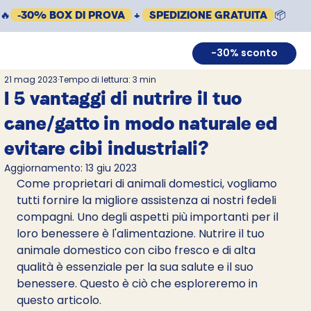
🔥
-30% BOX DI PROVA
+
SPEDIZIONE GRATUITA
📦
-30% sconto
21 mag 2023
Tempo di lettura: 3 min
I 5 vantaggi di nutrire il tuo
cane/gatto in modo naturale ed
evitare cibi industriali?
Aggiornamento:
13 giu 2023
Come proprietari di animali domestici, vogliamo 
tutti fornire la migliore assistenza ai nostri fedeli 
compagni. Uno degli aspetti più importanti per il 
loro benessere è l'alimentazione. Nutrire il tuo 
animale domestico con cibo fresco e di alta 
qualità è essenziale per la sua salute e il suo 
benessere. Questo è ciò che esploreremo in 
questo articolo.