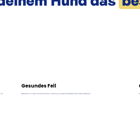
deinem Hund das
be
Gesundes Fell
o für
Rezepte reich an Proteinen, Vitaminen und Omega-Ölen für ein glänzendes Fell. Reduziert Hautprobleme und Allergien.
S