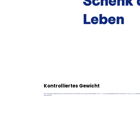
Schenk 
Leben
Kontrolliertes Gewicht
Dein Vierbeiner verdient eine einzigartige Mahlzeit. Unser Online-Quiz zeigt dir die perfekte Portion – massgeschneidert für die Rasse American Curl, ganz ohne Risik
Übergewicht!