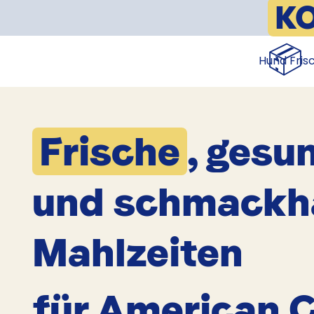
K
📦
Hund Fris
Frische
, gesu
und schmackh
Mahlzeiten
für American C