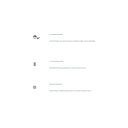
Handwerklich hergestellt
🧑‍🍳
Frische Mahlzeiten, schonend dampfgegart. Nicht verarbeitet – einfach echtes Futter.
Von Tierärzten empfohlen
🧬
Entwickelt mit Ernährungsexperten für eine ausgewogene Ernährung.
Wissenschaftlich belegt
💩
Frische Nahrung fördert eine bessere Verdauung und eine gesunde Darmflora.