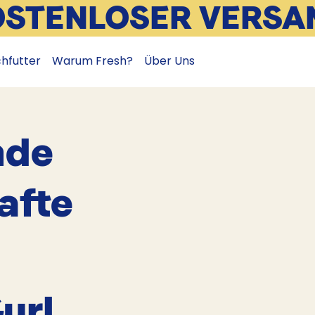
OSTENLOSER VERSA
chfutter
Warum Fresh?
Über Uns
nde
afte
url