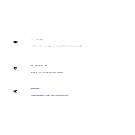
Von Haustieren geliebt
🍽️
Jedes Rezept wird von unseren eigenen Vierbeinern getestet (und natürlich auch von uns 😉).
Echte gesundheitliche Vorteile
💖
Rezepte, die Vitalität, Fell und Haut optimal unterstützen.
Umweltfreundlich
🌍
Schweizer Hofzutaten, CO₂-neutral und plastikneutrale Verpackung.