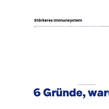
Stärkeres Immunsystem
Wir liefern Ballaststoffe und Präbiotika für eine gesunde Darmflora. Die täglichen, vitamin- und mineralstoffreichen Portionen stärken das Immunsystem Ihres Ame
Curl.
Warum nur du dich gesund ernähren?
6 Gründe, wa