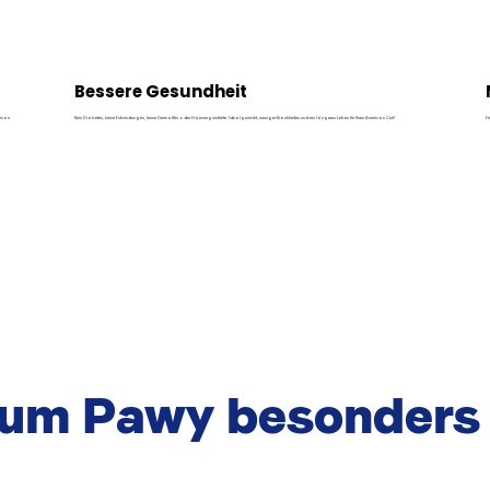
Bessere Gesundheit
rican
Kein Diabetes, keine Entzündungen, keine Dermatitis oder Harnwegsinfekte. Idealgewicht, weniger Krankheiten und ein längeres Leben für Ihren American Curl!
Fr
rum Pawy besonders 