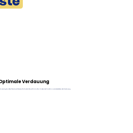
ste
Optimale Verdauung
chonend gekochtes Fleisch und Gemüse. Ballaststoffe und Probiotika fördern die Darmflora und unterstützen die Verdauung.