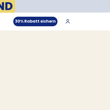
ND
30% Rabatt sichern