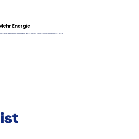
Mehr Energie
ische Zutaten liefern Vitamine und Mineralien. dein Haustier wird aktiver, glücklicher und weniger aufgebläht!
ist