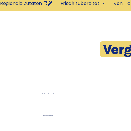
Regionale Zutaten 🧑‍🌾       Frisch zubereitet 🥕       Von Tie
Verg
Hochgradig verarbeitet
Chemisch konserviert