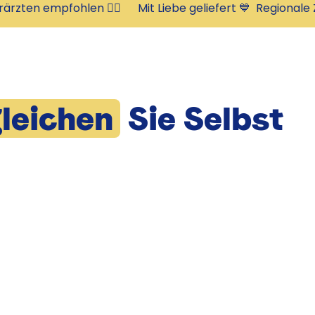
rärzten empfohlen 👩‍⚕️      Mit Liebe geliefert 💙  
leichen
Sie Selbst