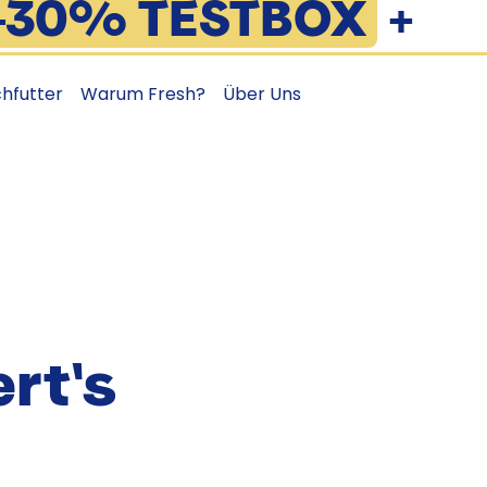
-30% TESTBOX
+
OSTENLOSER VERSA
chfutter
Warum Fresh?
Über Uns
rt's