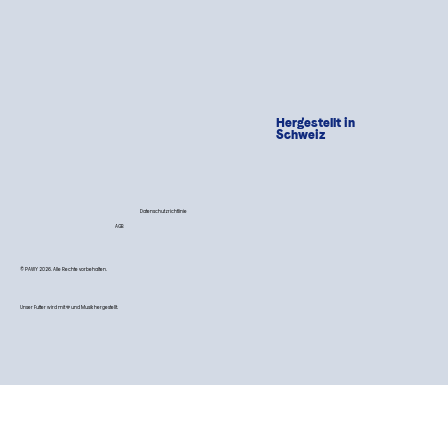
Hergestellt in
Schweiz
Datenschutzrichtlinie
AGB
© PAWY 2026. Alle Rechte vorbehalten.
Unser Futter wird mit 💙 und Musik hergestellt.