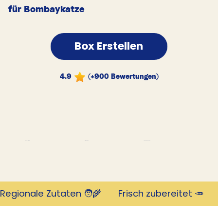
für Bombaykatze
Box Erstellen
4.9
(+900 Bewertungen)
Tausende Kunden
Revolutionär
mit 4,9 Sternen
Regionale Zutaten 🧑‍🌾       Frisch zubereitet 🥕     