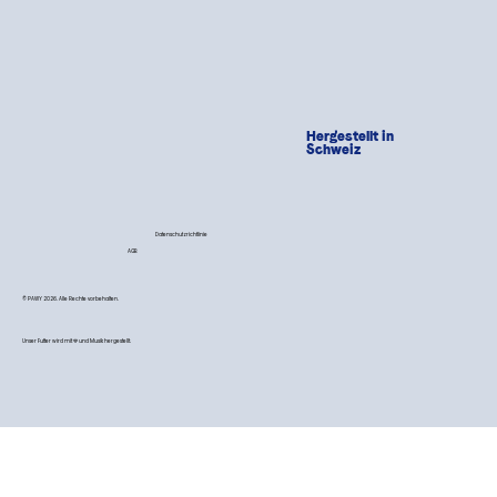
Hergestellt in
Schweiz
Datenschutzrichtlinie
AGB
© PAWY 2026. Alle Rechte vorbehalten.
Unser Futter wird mit 💙 und Musik hergestellt.