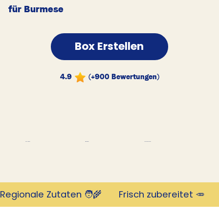
für Burmese
Box Erstellen
4.9
(+900 Bewertungen)
Tausende Kunden
Revolutionär
mit 4,9 Sternen
Regionale Zutaten 🧑‍🌾       Frisch zubereitet 🥕     