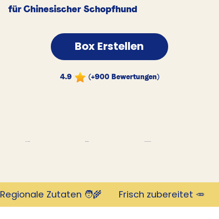
für Chinesischer Schopfhund
Box Erstellen
4.9
(+900 Bewertungen)
Tausende Kunden
Revolutionär
mit 4,9 Sternen
Regionale Zutaten 🧑‍🌾       Frisch zubereitet 🥕     