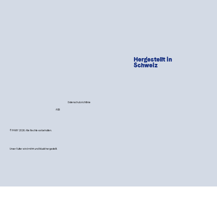
Hergestellt in
Schweiz
Datenschutzrichtlinie
AGB
© PAWY 2026. Alle Rechte vorbehalten.
Unser Futter wird mit 💙 und Musik hergestellt.