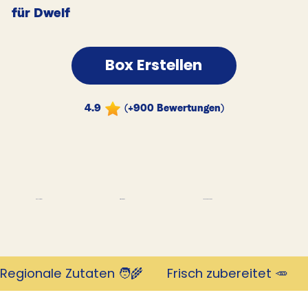
für Dwelf
Box Erstellen
4.9
(+900 Bewertungen)
Tausende Kunden
Revolutionär
mit 4,9 Sternen
Regionale Zutaten 🧑‍🌾       Frisch zubereitet 🥕     