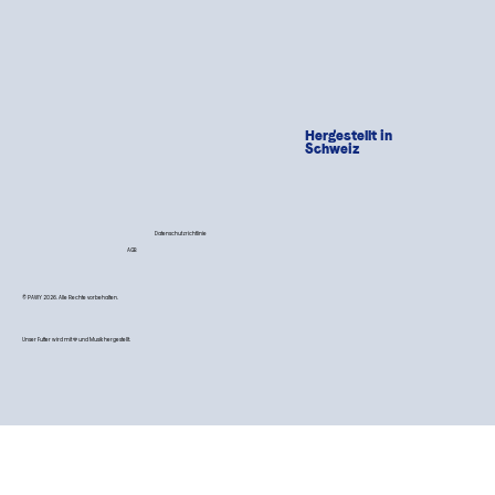
Hergestellt in
Schweiz
Datenschutzrichtlinie
AGB
© PAWY 2026. Alle Rechte vorbehalten.
Unser Futter wird mit 💙 und Musik hergestellt.