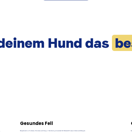
deinem Hund das
be
Gesundes Fell
,
Rezepte reich an Proteinen, Vitaminen und Omega-Ölen für ein glänzendes Fell. Reduziert Hautprobleme und Allergien.
S