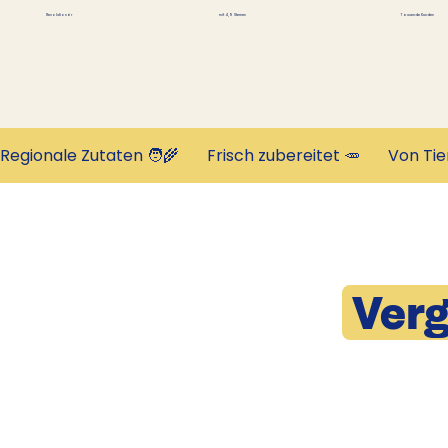
Tausende Kunden
Revolutionär
mit 4,9 Sternen
Regionale Zutaten 🧑‍🌾       Frisch zubereitet 🥕       Von Tie
Verg