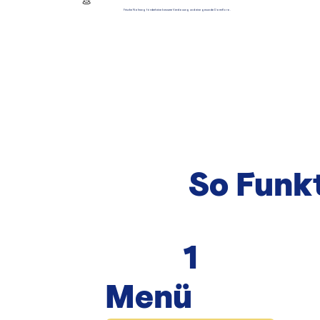
💩
Frische Nahrung fördert eine bessere Verdauung und eine gesunde Darmflora.
So Funkt
1
Menü