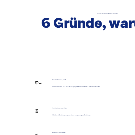
Warum nur du dich gesund ernähren?
6 Gründe, wa
Handwerklich hergestellt
🧑‍🍳
Frische Mahlzeiten, schonend dampfgegart. Nicht verarbeitet – einfach echtes Futter.
Von Tierärzten empfohlen
🧬
Entwickelt mit Ernährungsexperten für eine ausgewogene Ernährung.
Wissenschaftlich belegt