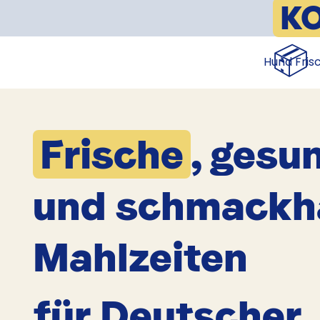
K
📦
Hund Fris
Frische
, gesu
und schmackh
Mahlzeiten
für Deutscher