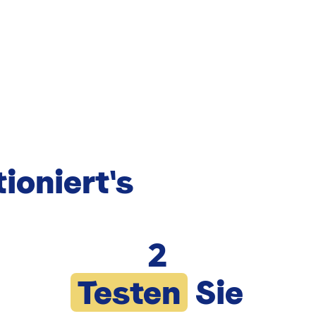
ioniert's
2
Testen
Sie