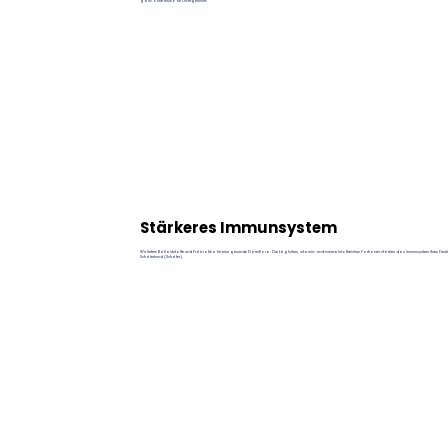
ganz ohne Risiko für Übergewicht!
Stärkeres Immunsystem
Wir liefern Ballaststoffe und Präbiotika für eine gesunde Darmflora. Die täglichen, vitamin- und mineralstoffreichen Portionen stärken das Immunsystem Ihres Deut
Schäferhund (Schäfer).