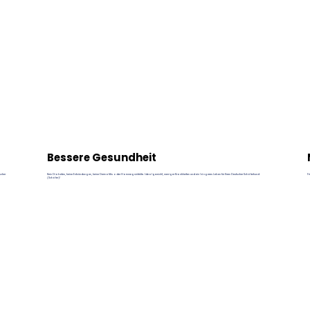
Bessere Gesundheit
scher
Kein Diabetes, keine Entzündungen, keine Dermatitis oder Harnwegsinfekte. Idealgewicht, weniger Krankheiten und ein längeres Leben für Ihren Deutscher Schäferhund
Fr
(Schäfer)!