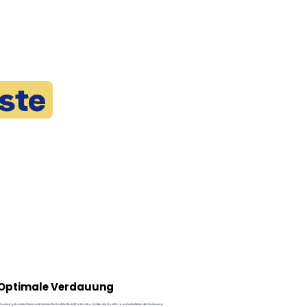
ste
Optimale Verdauung
chonend gekochtes Fleisch und Gemüse. Ballaststoffe und Probiotika fördern die Darmflora und unterstützen die Verdauung.