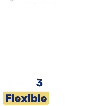
Schweizer Hofzutaten, CO₂-neutral und plastikneutrale Verpackung.
3
Flexible