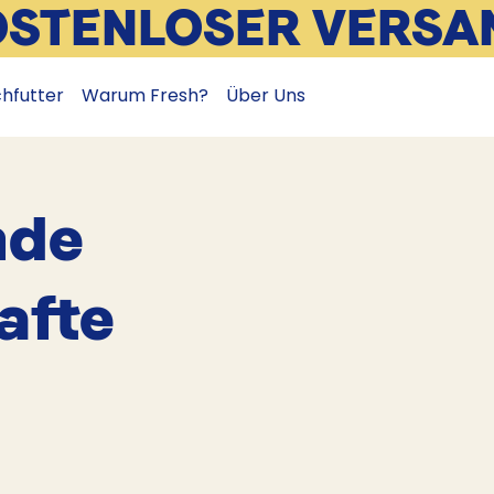
OSTENLOSER VERSA
chfutter
Warum Fresh?
Über Uns
nde
afte