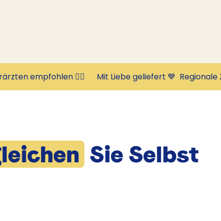
rärzten empfohlen 👩‍⚕️      Mit Liebe geliefert 💙  
leichen
Sie Selbst