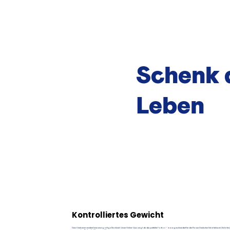
Schenk 
Leben
Kontrolliertes Gewicht
Dein Vierbeiner verdient eine einzigartige Mahlzeit. Unser Online-Quiz zeigt dir die perfekte Portion – massgeschneidert für die Rasse Deutscher Schäferhund (Schäfer)