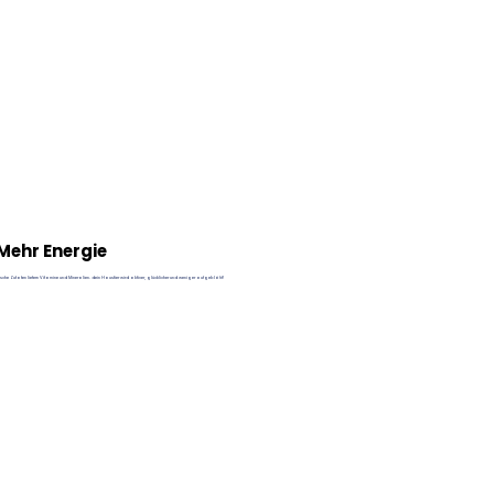
Mehr Energie
ische Zutaten liefern Vitamine und Mineralien. dein Haustier wird aktiver, glücklicher und weniger aufgebläht!