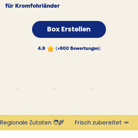
für Kromfohrländer
Box Erstellen
4.9
(+900 Bewertungen)
Tausende Kunden
Revolutionär
mit 4,9 Sternen
Regionale Zutaten 🧑‍🌾       Frisch zubereitet 🥕     