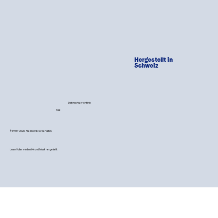
Hergestellt in
Schweiz
Datenschutzrichtlinie
AGB
© PAWY 2026. Alle Rechte vorbehalten.
Unser Futter wird mit 💙 und Musik hergestellt.