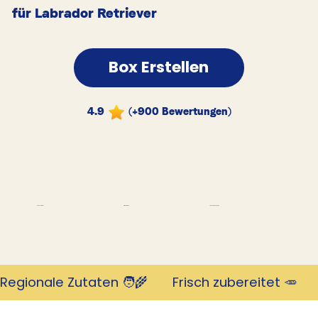
für Labrador Retriever
Box Erstellen
4.9
(+900 Bewertungen)
Tausende Kunden
Revolutionär
mit 4,9 Sternen
Regionale Zutaten 🧑‍🌾       Frisch zubereitet 🥕     