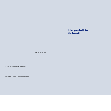
Hergestellt in
Schweiz
Datenschutzrichtlinie
AGB
© PAWY 2026. Alle Rechte vorbehalten.
Unser Futter wird mit 💙 und Musik hergestellt.