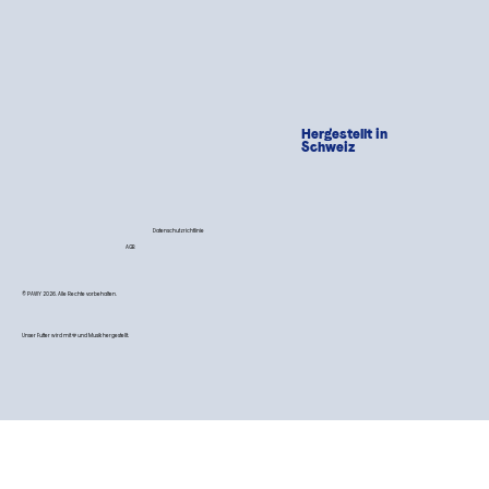
Hergestellt in
Schweiz
Datenschutzrichtlinie
AGB
© PAWY 2026. Alle Rechte vorbehalten.
Unser Futter wird mit 💙 und Musik hergestellt.