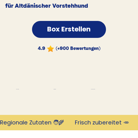
für Altdänischer Vorstehhund
Box Erstellen
4.9
(+900 Bewertungen)
Tausende Kunden
Revolutionär
mit 4,9 Sternen
Regionale Zutaten 🧑‍🌾       Frisch zubereitet 🥕     