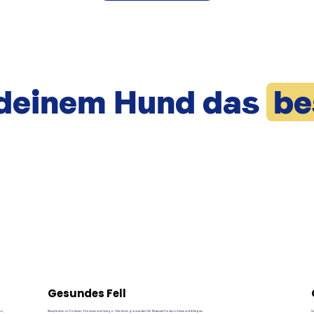
deinem Hund das
be
Gesundes Fell
dio,
Rezepte reich an Proteinen, Vitaminen und Omega-Ölen für ein glänzendes Fell. Reduziert Hautprobleme und Allergien.
S