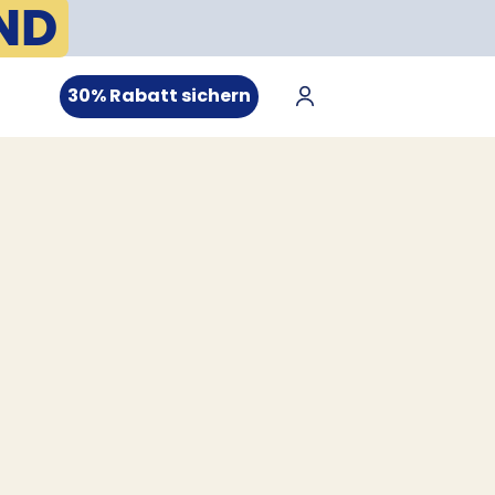
ND
30% Rabatt sichern