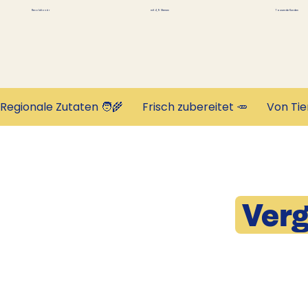
Tausende Kunden
Revolutionär
mit 4,9 Sternen
Regionale Zutaten 🧑‍🌾       Frisch zubereitet 🥕       Von Tie
Verg