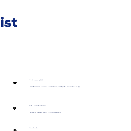
ist
Von Haustieren geliebt
🍽️
Jedes Rezept wird von unseren eigenen Vierbeinern getestet (und natürlich auch von uns 😉).
Echte gesundheitliche Vorteile
💖
Rezepte, die Vitalität, Fell und Haut optimal unterstützen.
Umweltfreundlich
🌍