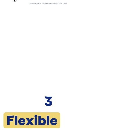
Schweizer Hofzutaten, CO₂-neutral und plastikneutrale Verpackung.
3
Flexible