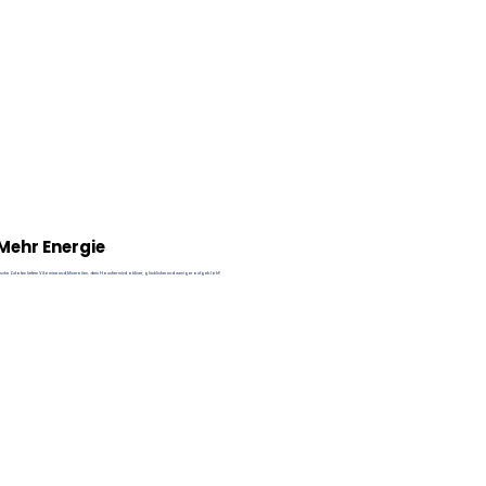
Mehr Energie
ische Zutaten liefern Vitamine und Mineralien. dein Haustier wird aktiver, glücklicher und weniger aufgebläht!