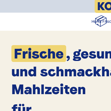
K
📦
Hund Fris
Frische
, gesu
und schmackh
Mahlzeiten
für