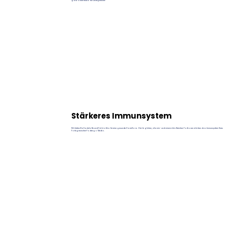
ganz ohne Risiko für Übergewicht!
Stärkeres Immunsystem
Wir liefern Ballaststoffe und Präbiotika für eine gesunde Darmflora. Die täglichen, vitamin- und mineralstoffreichen Portionen stärken das Immunsystem Ihres
Portugiesischer Podengo Medio.