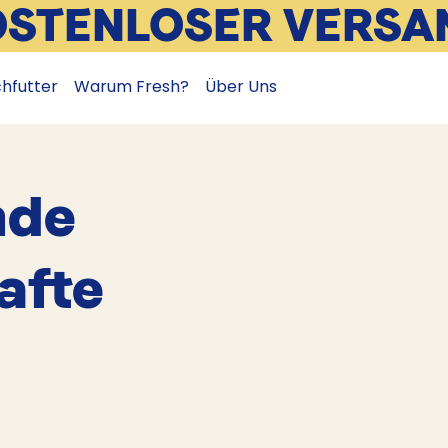
OSTENLOSER VERSA
chfutter
Warum Fresh?
Über Uns
nde
afte