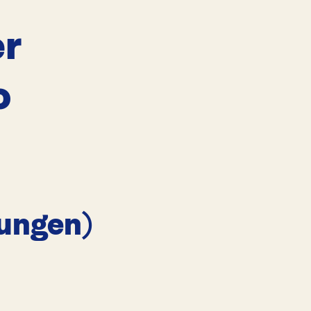
er
o
ungen)