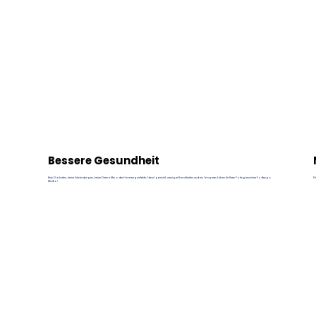
Bessere Gesundheit
Kein Diabetes, keine Entzündungen, keine Dermatitis oder Harnwegsinfekte. Idealgewicht, weniger Krankheiten und ein längeres Leben für Ihren Portugiesischer Podengo
Fr
Medio!