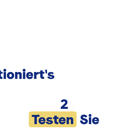
ioniert's
2
Testen
Sie