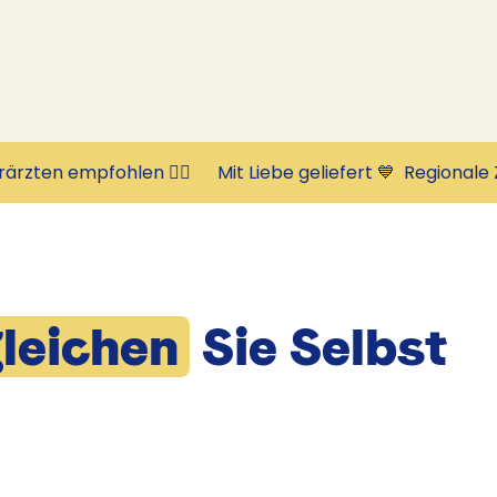
rärzten empfohlen 👩‍⚕️      Mit Liebe geliefert 💙  
leichen
Sie Selbst