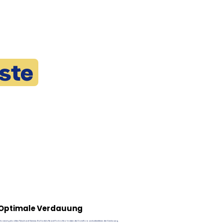
ste
Optimale Verdauung
chonend gekochtes Fleisch und Gemüse. Ballaststoffe und Probiotika fördern die Darmflora und unterstützen die Verdauung.