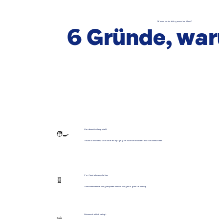
Warum nur du dich gesund ernähren?
6 Gründe, wa
Handwerklich hergestellt
🧑‍🍳
Frische Mahlzeiten, schonend dampfgegart. Nicht verarbeitet – einfach echtes Futter.
Von Tierärzten empfohlen
🧬
Entwickelt mit Ernährungsexperten für eine ausgewogene Ernährung.
Wissenschaftlich belegt