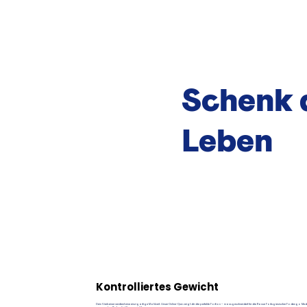
Schenk 
Leben
Kontrolliertes Gewicht
Dein Vierbeiner verdient eine einzigartige Mahlzeit. Unser Online-Quiz zeigt dir die perfekte Portion – massgeschneidert für die Rasse Portugiesischer Podengo Me