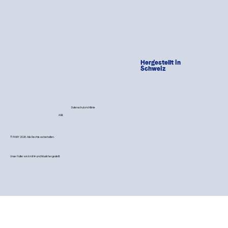
Hergestellt in
Schweiz
Datenschutzrichtlinie
AGB
© PAWY 2026. Alle Rechte vorbehalten.
Unser Futter wird mit 💙 und Musik hergestellt.