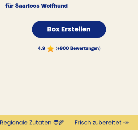
für Saarloos Wolfhund
Box Erstellen
4.9
(+900 Bewertungen)
Tausende Kunden
Revolutionär
mit 4,9 Sternen
Regionale Zutaten 🧑‍🌾       Frisch zubereitet 🥕     