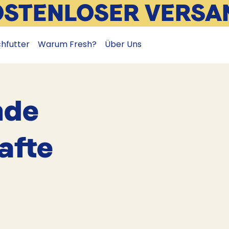
OSTENLOSER VERSA
chfutter
Warum Fresh?
Über Uns
nde
afte