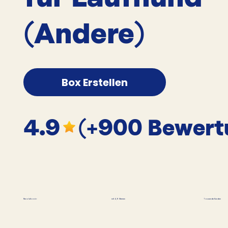
(Andere)
Box Erstellen
4.9
(+900 Bewert
Tausende Kunden
Revolutionär
mit 4,9 Sternen