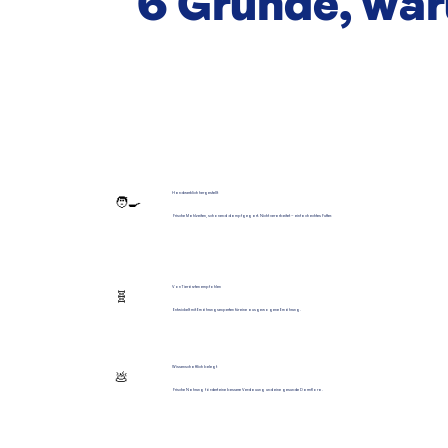
6 Gründe, wa
Handwerklich hergestellt
🧑‍🍳
Frische Mahlzeiten, schonend dampfgegart. Nicht verarbeitet – einfach echtes Futter.
Von Tierärzten empfohlen
🧬
Entwickelt mit Ernährungsexperten für eine ausgewogene Ernährung.
Wissenschaftlich belegt
💩
Frische Nahrung fördert eine bessere Verdauung und eine gesunde Darmflora.