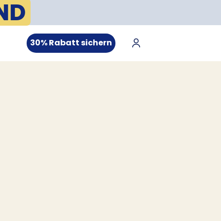
ND
30% Rabatt sichern