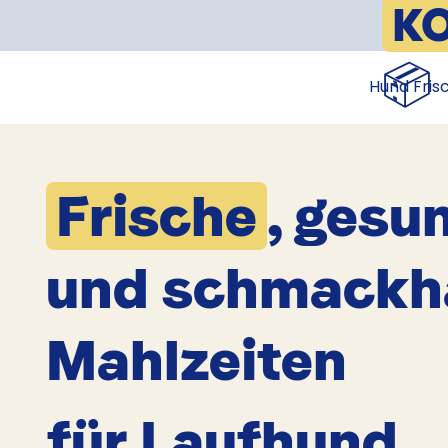
K
📦
Hund Fris
Frische
, gesu
und schmackh
Mahlzeiten
für Laufhund