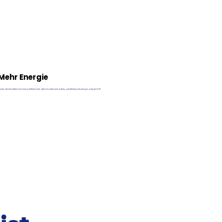
Mehr Energie
ische Zutaten liefern Vitamine und Mineralien. dein Haustier wird aktiver, glücklicher und weniger aufgebläht!