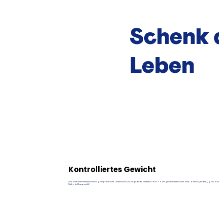
Schenk 
Leben
Kontrolliertes Gewicht
Dein Vierbeiner verdient eine einzigartige Mahlzeit. Unser Online-Quiz zeigt dir die perfekte Portion – massgeschneidert für die Rasse Laufhund (Andere), ganz ohn
Risiko für Übergewicht!