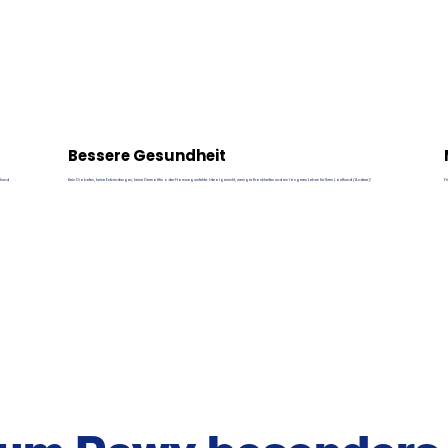
Bessere Gesundheit
fhund
Kein Diabetes, keine Entzündungen, keine Dermatitis oder Harnwegsinfekte. Idealgewicht, weniger Krankheiten und ein längeres Leben für Ihren Laufhund (Andere)!
Fr