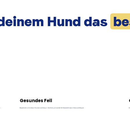
deinem Hund das
be
Gesundes Fell
e
Rezepte reich an Proteinen, Vitaminen und Omega-Ölen für ein glänzendes Fell. Reduziert Hautprobleme und Allergien.
S