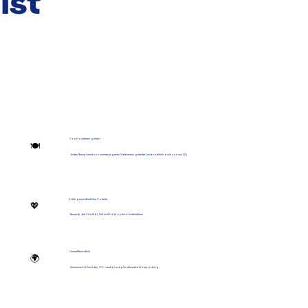
ist
Von Haustieren geliebt
🍽️
Jedes Rezept wird von unseren eigenen Vierbeinern getestet (und natürlich auch von uns 😉).
Echte gesundheitliche Vorteile
💖
Rezepte, die Vitalität, Fell und Haut optimal unterstützen.
Umweltfreundlich
🌍
Schweizer Hofzutaten, CO₂-neutral und plastikneutrale Verpackung.