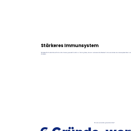
Stärkeres Immunsystem
Wir liefern Ballaststoffe und Präbiotika für eine gesunde Darmflora. Die täglichen, vitamin- und mineralstoffreichen Portionen stärken das Immunsystem Ihres Lau
(Andere).
Warum nur du dich gesund ernähren?