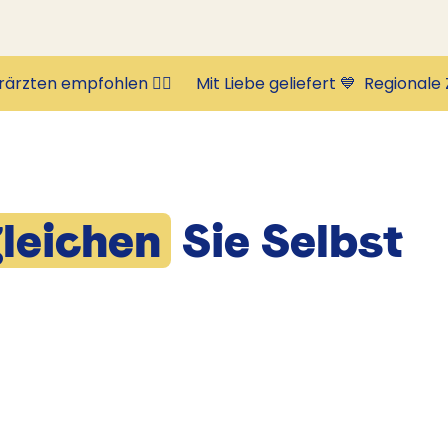
rärzten empfohlen 👩‍⚕️      Mit Liebe geliefert 💙  
leichen
Sie Selbst