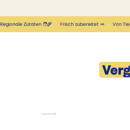
Regionale Zutaten 🧑‍🌾       Frisch zubereitet 🥕       Von Tie
Verg
Hochgradig verarbeitet