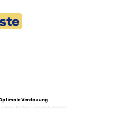
ste
Optimale Verdauung
chonend gekochtes Fleisch und Gemüse. Ballaststoffe und Probiotika fördern die Darmflora und unterstützen die Verdauung.