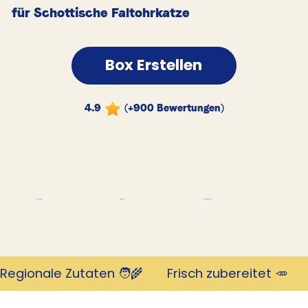
für Schottische Faltohrkatze
Box Erstellen
4.9
(+900 Bewertungen)
Tausende Kunden
Revolutionär
mit 4,9 Sternen
Regionale Zutaten 🧑‍🌾       Frisch zubereitet 🥕     