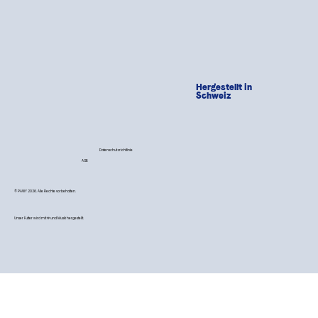
Hergestellt in
Schweiz
Datenschutzrichtlinie
AGB
© PAWY 2026. Alle Rechte vorbehalten.
Unser Futter wird mit 💙 und Musik hergestellt.