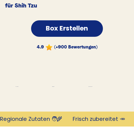
für Shih Tzu
Box Erstellen
4.9
(+900 Bewertungen)
Tausende Kunden
Revolutionär
mit 4,9 Sternen
Regionale Zutaten 🧑‍🌾       Frisch zubereitet 🥕     