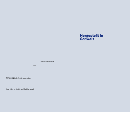
Hergestellt in
Schweiz
Datenschutzrichtlinie
AGB
© PAWY 2026. Alle Rechte vorbehalten.
Unser Futter wird mit 💙 und Musik hergestellt.