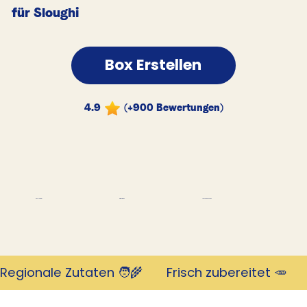
für Sloughi
Box Erstellen
4.9
(+900 Bewertungen)
Tausende Kunden
Revolutionär
mit 4,9 Sternen
Regionale Zutaten 🧑‍🌾       Frisch zubereitet 🥕     