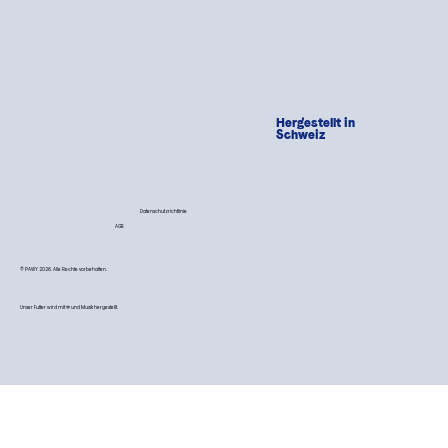
Hergestellt in
Schweiz
Datenschutzrichtlinie
AGB
© PAWY 2026. Alle Rechte vorbehalten.
Unser Futter wird mit 💙 und Musik hergestellt.