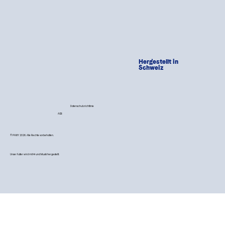
Hergestellt in
Schweiz
Datenschutzrichtlinie
AGB
© PAWY 2026. Alle Rechte vorbehalten.
Unser Futter wird mit 💙 und Musik hergestellt.