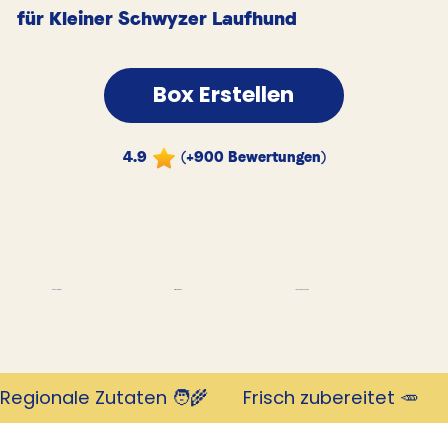
für Kleiner Schwyzer Laufhund
Box Erstellen
4.9
(+900 Bewertungen)
Tausende Kunden
Revolutionär
mit 4,9 Sternen
Regionale Zutaten 🧑‍🌾       Frisch zubereitet 🥕     