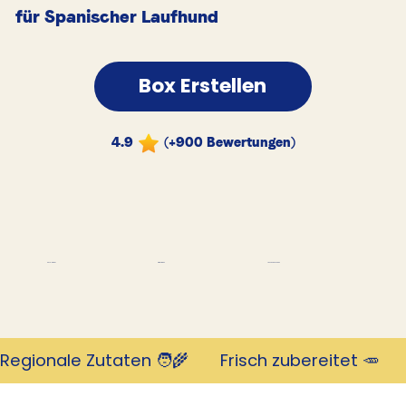
für Spanischer Laufhund
Box Erstellen
4.9
(+900 Bewertungen)
Tausende Kunden
Revolutionär
mit 4,9 Sternen
Regionale Zutaten 🧑‍🌾       Frisch zubereitet 🥕     