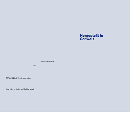
Hergestellt in
Schweiz
Datenschutzrichtlinie
AGB
© PAWY 2026. Alle Rechte vorbehalten.
Unser Futter wird mit 💙 und Musik hergestellt.