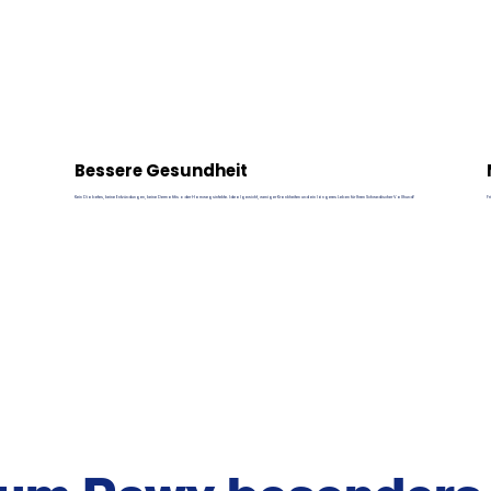
Bessere Gesundheit
Kein Diabetes, keine Entzündungen, keine Dermatitis oder Harnwegsinfekte. Idealgewicht, weniger Krankheiten und ein längeres Leben für Ihren Schwedischer Vallhund!
Fr