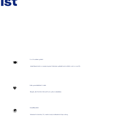
ist
Von Haustieren geliebt
🍽️
Jedes Rezept wird von unseren eigenen Vierbeinern getestet (und natürlich auch von uns 😉).
Echte gesundheitliche Vorteile
💖
Rezepte, die Vitalität, Fell und Haut optimal unterstützen.
Umweltfreundlich
🌍
Schweizer Hofzutaten, CO₂-neutral und plastikneutrale Verpackung.