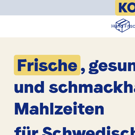
K
📦
Hund Fris
Frische
, gesu
und schmackh
Mahlzeiten
für Schwedisc