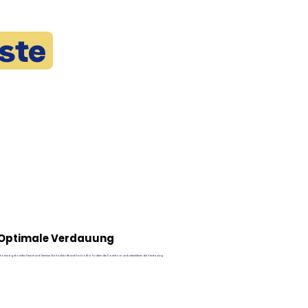
ste
Optimale Verdauung
chonend gekochtes Fleisch und Gemüse. Ballaststoffe und Probiotika fördern die Darmflora und unterstützen die Verdauung.