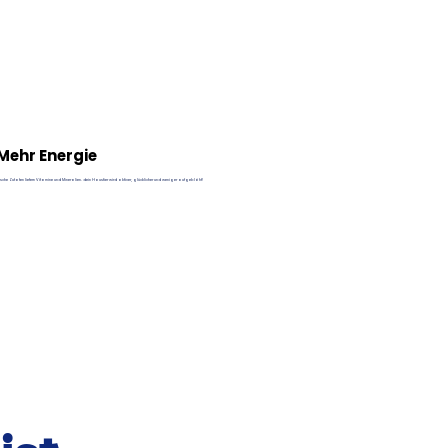
Mehr Energie
ische Zutaten liefern Vitamine und Mineralien. dein Haustier wird aktiver, glücklicher und weniger aufgebläht!