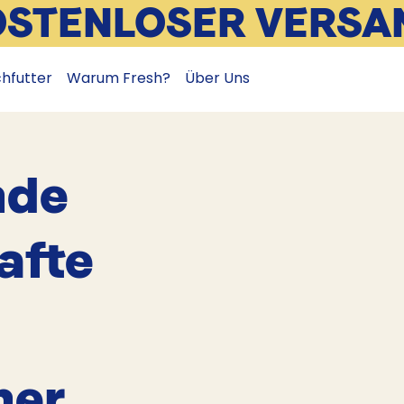
OSTENLOSER VERSA
chfutter
Warum Fresh?
Über Uns
nde
afte
her