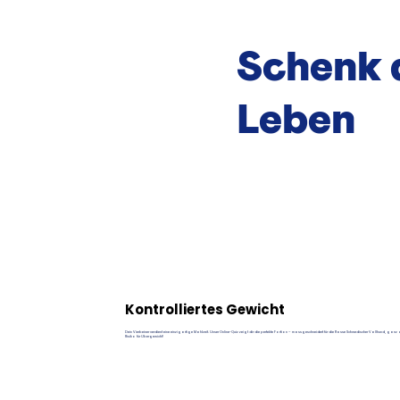
Schenk 
Leben
Kontrolliertes Gewicht
Dein Vierbeiner verdient eine einzigartige Mahlzeit. Unser Online-Quiz zeigt dir die perfekte Portion – massgeschneidert für die Rasse Schwedischer Vallhund, ganz
Risiko für Übergewicht!