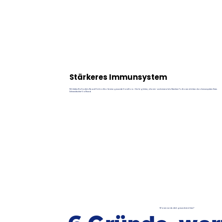
Stärkeres Immunsystem
Wir liefern Ballaststoffe und Präbiotika für eine gesunde Darmflora. Die täglichen, vitamin- und mineralstoffreichen Portionen stärken das Immunsystem Ihres
Schwedischer Vallhund.
Warum nur du dich gesund ernähren?