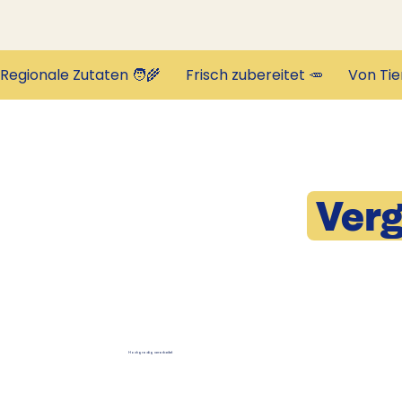
Regionale Zutaten 🧑‍🌾       Frisch zubereitet 🥕       Von Tie
Verg
Hochgradig verarbeitet