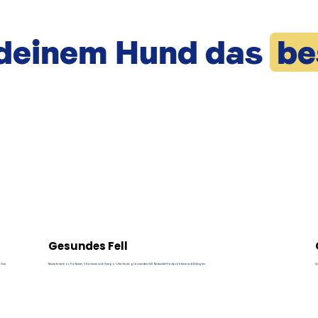
deinem Hund das
be
Gesundes Fell
 ohne
Rezepte reich an Proteinen, Vitaminen und Omega-Ölen für ein glänzendes Fell. Reduziert Hautprobleme und Allergien.
S