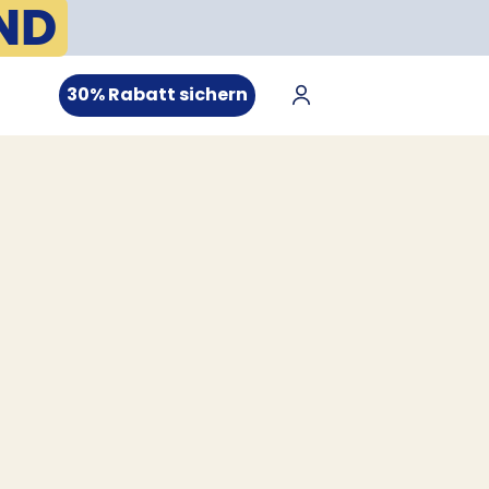
ND
30% Rabatt sichern