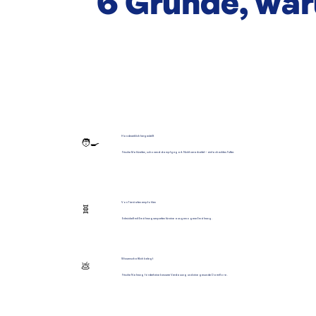
6 Gründe, wa
Handwerklich hergestellt
🧑‍🍳
Frische Mahlzeiten, schonend dampfgegart. Nicht verarbeitet – einfach echtes Futter.
Von Tierärzten empfohlen
🧬
Entwickelt mit Ernährungsexperten für eine ausgewogene Ernährung.
Wissenschaftlich belegt
💩
Frische Nahrung fördert eine bessere Verdauung und eine gesunde Darmflora.