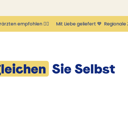
rärzten empfohlen 👩‍⚕️      Mit Liebe geliefert 💙  
leichen
Sie Selbst