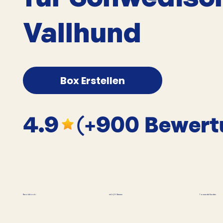
Vallhund
Box Erstellen
4.9
(+900 Bewert
Tausende Kunden
Revolutionär
mit 4,9 Sternen