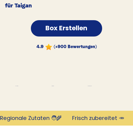
für Taigan
Box Erstellen
4.9
(+900 Bewertungen)
Tausende Kunden
Revolutionär
mit 4,9 Sternen
Regionale Zutaten 🧑‍🌾       Frisch zubereitet 🥕     