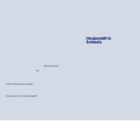
Hergestellt in
Schweiz
Datenschutzrichtlinie
AGB
© PAWY 2026. Alle Rechte vorbehalten.
Unser Futter wird mit 💙 und Musik hergestellt.