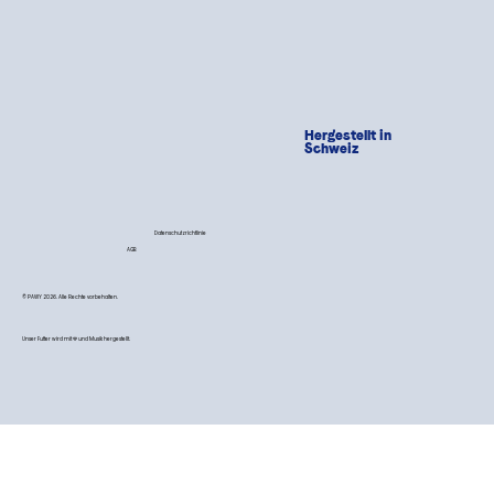
Hergestellt in
Schweiz
Datenschutzrichtlinie
AGB
© PAWY 2026. Alle Rechte vorbehalten.
Unser Futter wird mit 💙 und Musik hergestellt.