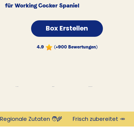
für Working Cocker Spaniel
Box Erstellen
4.9
(+900 Bewertungen)
Tausende Kunden
Revolutionär
mit 4,9 Sternen
Regionale Zutaten 🧑‍🌾       Frisch zubereitet 🥕     