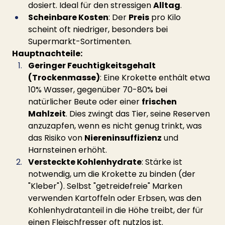
dosiert. Ideal für den stressigen 
Alltag
.
Scheinbare Kosten
: Der 
Preis
 pro Kilo 
scheint oft niedriger, besonders bei 
Supermarkt-Sortimenten.
Hauptnachteile:
Geringer Feuchtigkeitsgehalt 
(Trockenmasse)
: Eine Krokette enthält etwa 
10% Wasser, gegenüber 70-80% bei 
natürlicher Beute oder einer 
frischen 
Mahlzeit
. Dies zwingt das Tier, seine Reserven 
anzuzapfen, wenn es nicht genug trinkt, was 
das Risiko von 
Niereninsuffizienz
 und 
Harnsteinen erhöht.
Versteckte Kohlenhydrate
: Stärke ist 
notwendig, um die Krokette zu binden (der 
"Kleber"). Selbst "getreidefreie" Marken 
verwenden Kartoffeln oder Erbsen, was den 
Kohlenhydratanteil in die Höhe treibt, der für 
einen Fleischfresser oft nutzlos ist.