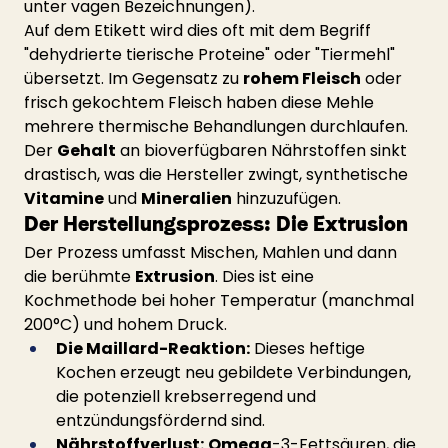
unter vagen Bezeichnungen).
Auf dem Etikett wird dies oft mit dem Begriff 
"dehydrierte tierische Proteine" oder "Tiermehl" 
übersetzt. Im Gegensatz zu 
rohem Fleisch
 oder 
frisch gekochtem Fleisch haben diese Mehle 
mehrere thermische Behandlungen durchlaufen. 
Der 
Gehalt
 an bioverfügbaren Nährstoffen sinkt 
drastisch, was die Hersteller zwingt, synthetische 
Vitamine
 und 
Mineralien
 hinzuzufügen.
Der Herstellungsprozess: Die Extrusion
Der Prozess umfasst Mischen, Mahlen und dann 
die berühmte 
Extrusion
. Dies ist eine 
Kochmethode bei hoher Temperatur (manchmal 
200°C) und hohem Druck.
Die Maillard-Reaktion:
 Dieses heftige 
Kochen erzeugt neu gebildete Verbindungen, 
die potenziell krebserregend und 
entzündungsfördernd sind.
Nährstoffverlust:
Omega
-3-Fettsäuren, die 