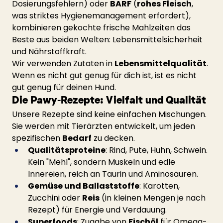
Dosierungsfehlern) oder 
BARF
 (
rohes Fleisch
, 
was striktes Hygienemanagement erfordert), 
kombinieren gekochte frische Mahlzeiten das 
Beste aus beiden Welten: Lebensmittelsicherheit 
und Nährstoffkraft.
Wir verwenden Zutaten in 
Lebensmittelqualität
. 
Wenn es nicht gut genug für dich ist, ist es nicht 
gut genug für deinen Hund.
Die Pawy-Rezepte: Vielfalt und Qualität
Unsere Rezepte sind keine einfachen Mischungen. 
Sie werden mit Tierärzten entwickelt, um jeden 
spezifischen 
Bedarf
 zu decken.
Qualitätsproteine
: Rind, Pute, Huhn, Schwein. 
Kein "Mehl", sondern Muskeln und edle 
Innereien, reich an Taurin und Aminosäuren.
Gemüse und Ballaststoffe
: Karotten, 
Zucchini oder 
Reis
 (in kleinen Mengen je nach 
Rezept) für Energie und Verdauung.
Superfoods
: Zugabe von 
Fischöl
 für Omega-