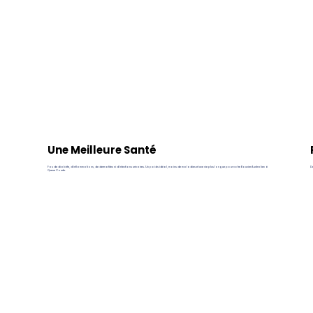
Une Meilleure Santé
Pas de diabète, d’inflammations, de dermatites ni d’infections urinaires. Un poids idéal, moins de maladies et une vie plus longue pour votre Bouvier Australien à
De
Queue Courte.