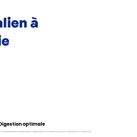
lien à
ie
Digestion optimale
 la viande et des légumes frais, des fibres et des probiotiques naturels pour la flore et le transit, le tout cuits à la vapeur. Préparez-vous à de beaux #2!