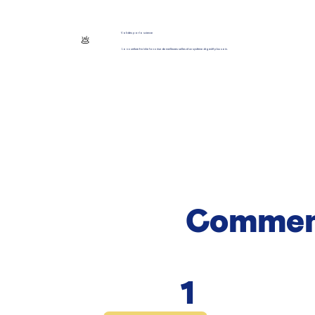
Validés par la science
💩
La nourriture fraîche favorise de meilleures selles et un système digestif plus sain.
Commen
1