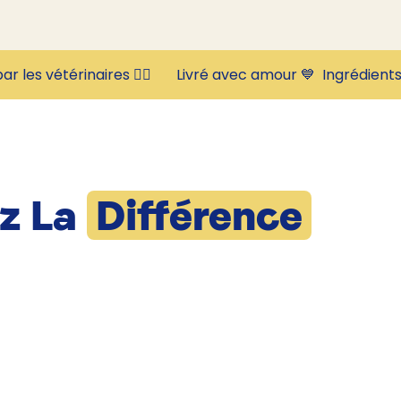
ar les vétérinaires 👩‍⚕️       Livré avec amour 💙  
z La
Différence