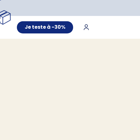
📦
Je teste à -30%