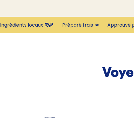
Ingrédients locaux 🧑‍🌾       Préparé frais 🥕       Approuvé p
Voye
Fortement Transformé