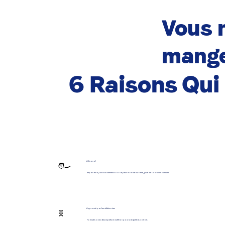
Vous n
mange
6 Raisons Qu
Artisanal
🧑‍🍳
Repas frais, cuit doucement à la vapeur. Non transformé, juste de la vraie nourriture.
Approuvé par les vétérinaires
🧬
Formulés avec des experts en nutrition pour un équilibre parfait.