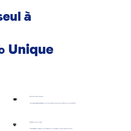
seul à
% Unique
Adoré par les animaux
🍽️
Chaque recette est testée par nos propres compagnons (et par nous aussi 😉).
Pensée pour sa santé
💖
Des recettes conçues pour contribuer à sa vitalité, son pelage et sa peau.