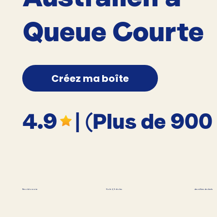
Queue Courte
Créez ma boîte
4.9
| (Plus de 900
des milliers de clients
Révolutionnaire
Noté 4,9 étoiles