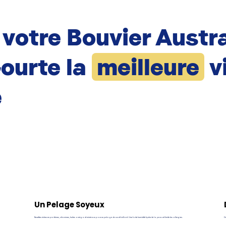
 votre Bouvier Austra
ourte la
meilleure
v
e
Un Pelage Soyeux
Recettes riches en protéines, vitamines, huiles oméga et minéraux pour un pelage doux et brillant. Une forte humidité hydrate la peau et limite les allergies.
De