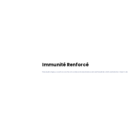
Immunité Renforcé
Fibres et prébiotiques pour une flore saine. Des rations riches en vitamines et minéraux renforcent l’immunité de votre Bouvier Australien à Queue Courte.