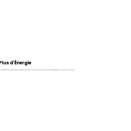
Plus d'Énergie
s ingrédients frais nécessitant peu d'énergie digestive, avec des vitamines et minéraux naturels. Attendez-vous à un regain d'énergie!