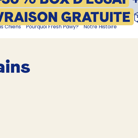
VRAISON GRATUITE
is Chiens
Pourquoi Fresh Pawy?
Notre Histoire
ains