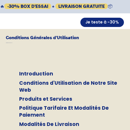
🔥
-30% BOX D'ESSAI
+
LIVRAISON GRATUITE
📦
Je teste à -30%
Conditions Générales d'Utilisation
Date d'entrée en vigueur: 09.06.2023
Introduction
Conditions d'Utilisation de Notre Site
Web
Produits et Services
Politique Tarifaire Et Modalités De
Paiement
Modalités De Livraison