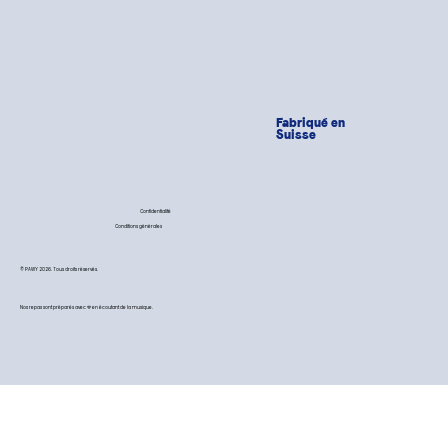
Fabriqué en
Suisse
Confidentialité
Conditions générales
© PAWY 2026. Tous droits réservés.
Nos repas sont préparés avec 💙 en écoutant de la musique.