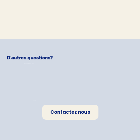
D'autres questions?
Notre équipe de
Pet-Parents
est là pour aider!
Une question?
Contactez nous