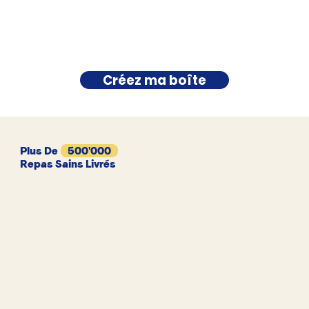
Créez ma boîte
Plus De
500'000
Repas Sains Livrés