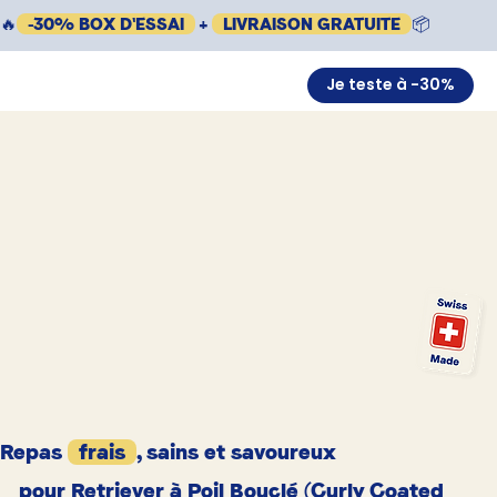
🔥
-30% BOX D'ESSAI
+
LIVRAISON GRATUITE
📦
Je teste à -30%
Repas
frais
, sains et savoureux
pour Retriever à Poil Bouclé (Curly Coated