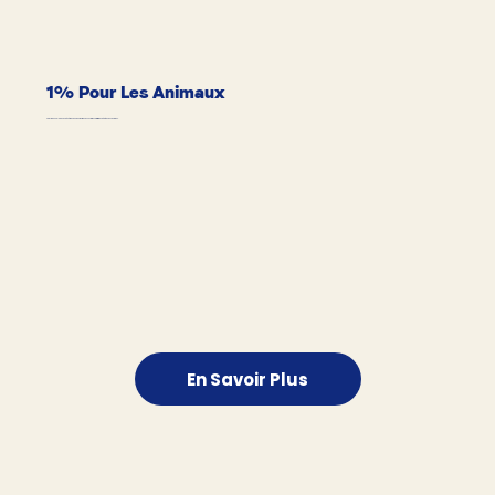
1% Pour Les Animaux
Pawy redonne 1% de ses bénéfices pour soutenir des associations et initiatives dédiées aux animaux.
En Savoir Plus