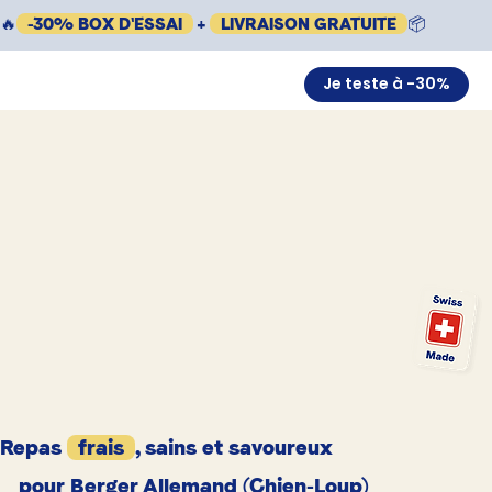
🔥
-30% BOX D'ESSAI
+
LIVRAISON GRATUITE
📦
Je teste à -30%
Repas
frais
, sains et savoureux
pour Berger Allemand (Chien-Loup)