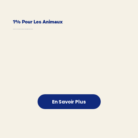
1% Pour Les Animaux
Pawy redonne 1% de ses bénéfices pour soutenir des associations et initiatives dédiées aux animaux.
En Savoir Plus