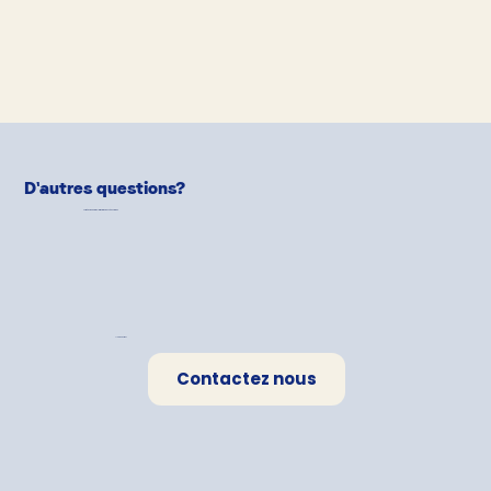
D'autres questions?
Notre équipe de
Pet-Parents
est là pour aider!
Une question?
Contactez nous