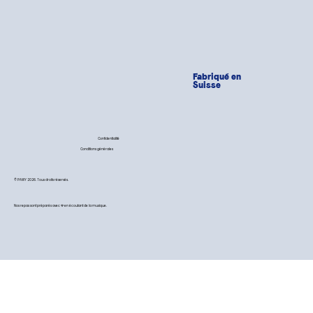
Fabriqué en
Suisse
Confidentialité
Conditions générales
© PAWY 2026. Tous droits réservés.
Nos repas sont préparés avec 💙 en écoutant de la musique.